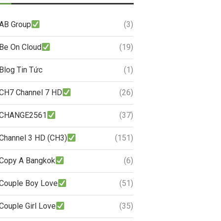
AB Group
(3)
Be On Cloud
(19)
Blog Tin Tức
(1)
CH7 Channel 7 HD
(26)
CHANGE2561
(37)
Channel 3 HD (CH3)
(151)
Copy A Bangkok
(6)
Couple Boy Love
(51)
Couple Girl Love
(35)