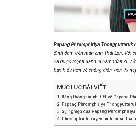
Papang Phromphiriya Thongputtaruk
đ
đình đám trên màn ảnh Thái Lan. Với c
đã được mệnh danh là nam thần xứ sở
bạn hiểu hơn về chàng diễn viên 9x này
MỤC LỤC BÀI VIẾT:
Bảng thông tin chi tiết về Papang P
Papang Phromphiriya Thongputtaruk là
Sự nghiệp của Papang Phromphiriya
Chương trình truyền hình có sự tha