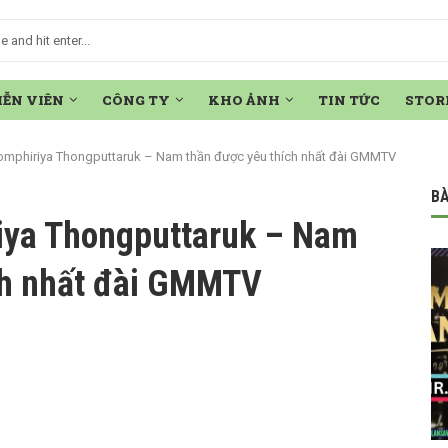
IỄN VIÊN
CÔNG TY
KHO ẢNH
TIN TỨC
STOR
mphiriya Thongputtaruk – Nam thần được yêu thích nhất đài GMMTV
BÀ
iya Thongputtaruk – Nam
ch nhất đài GMMTV