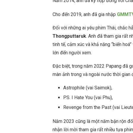
Năm 2014, anh đã ký hợp đồng với Chann
Cho đến 2019, anh đã gia nhập
GMMT
Đối với những ai yêu phim Thái, chắc h
Thongputtaruk
. Anh đã tham gia rất n
tinh tế, cảm xúc và khả năng “biến hoá”
lớn đến người xem.
Đặc biệt, trong năm 2022 Papang đã góp
màn ảnh trong và ngoài nước thời gian 
Astrophile
(vai Saimok),
P.S. I Hate You
(vai Phu),
Revenge from the Past
(vai
Lieut
Năm 2023 cũng là một năm bận rộn đố
nhận lời mời tham gia rất nhiều tựa phi