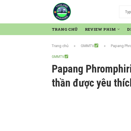
TRANG CHỦ
REVIEW PHIM
D
Trang chủ
»
GMMTV
»
Papang Phro
GMMTV
Papang Phromphir
thần được yêu thí