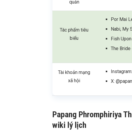
quản
Por Mai L
Nabi, My 
Tác phẩm tiêu
biểu
Fish Upon
The Bride
Instagram
Tài khoản mạng
xã hội
X: @papa
Papang Phromphiriya Tho
wiki lý lịch