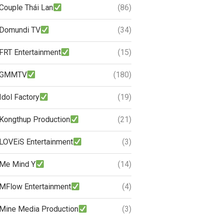
Couple Thái Lan
(86)
Domundi TV
(34)
FRT Entertainment
(15)
GMMTV
(180)
Idol Factory
(19)
Kongthup Production
(21)
LOVEiS Entertainment
(3)
Me Mind Y
(14)
MFlow Entertainment
(4)
Mine Media Production
(3)