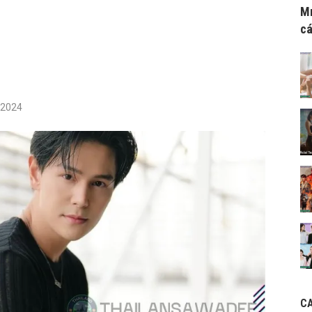
Mr
cá
/2024
C