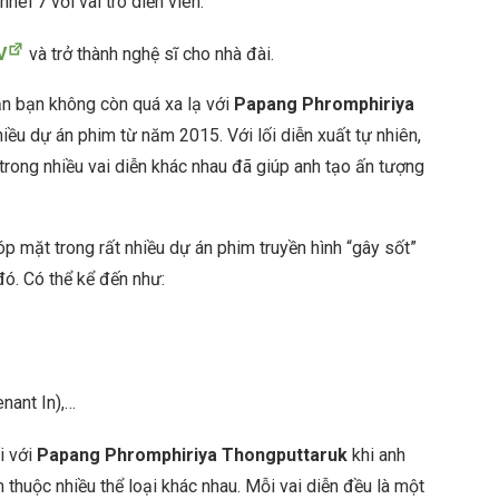
el 7 với vai trò diễn viên.
V
và trở thành nghệ sĩ cho nhà đài.
ẳn bạn không còn quá xa lạ với
Papang Phromphiriya
hiều dự án phim từ năm 2015. Với lối diễn xuất tự nhiên,
 trong nhiều vai diễn khác nhau đã giúp anh tạo ấn tượng
 mặt trong rất nhiều dự án phim truyền hình “gây sốt”
đó. Có thể kể đến như:
enant In),…
i với
Papang Phromphiriya Thongputtaruk
khi anh
m thuộc nhiều thể loại khác nhau. Mỗi vai diễn đều là một