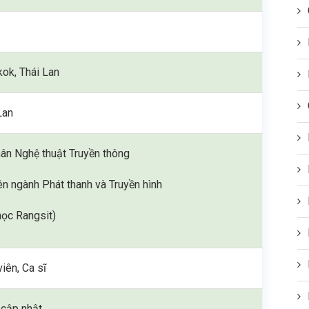
g
ok, Thái Lan
Lan
ân Nghệ thuật Truyền thông
n ngành Phát thanh và Truyền hình
học Rangsit)
viên, Ca sĩ
cập nhật