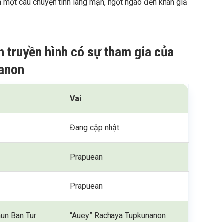
một câu chuyện tình lãng mạn, ngọt ngào đến khán giả
h truyền hình có sự tham gia của
anon
Vai
Đang cập nhật
Prapuean
Prapuean
un Ban Tur
“Auey” Rachaya Tupkunanon