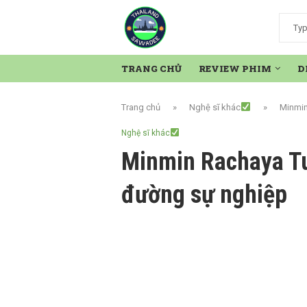
TRANG CHỦ
REVIEW PHIM
D
Trang chủ
»
Nghệ sĩ khác
»
Minmin
Nghệ sĩ khác
Minmin Rachaya Tu
đường sự nghiệp