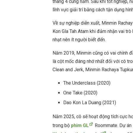
tháng 4 cùng năm. Sau khi tốt nghiệp, n
lĩnh vực giải trí bằng cách tận dụng hìn
Về sự nghiệp diễn xuất, Minmin Rachay
Kon Gla Tah Atam khi đảm nhận vai trò 
nhạt nên ít người biết đến.
Năm 2019, Minmin cũng có vai chính đầu
là cột mốc đáng nhớ nhất đối với cô tr
Clean and Jerk, Minmin Rachaya Tupkun
The Underclass (2020)
One Take (2020)
Dao Kon La Duang (2021)
Năm 2025, cô sẽ hoạt động tích cực hơn
trong bộ
phim GL
Roommate. Dự án l