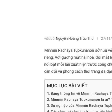
viết bởi
Nguyễn Hoàng Trúc Thơ
27/11
Minmin Rachaya Tupkunanon sở hữu vẻ đ
riêng. Với gương mặt hài hoà, đôi mắt 
nổi bật mỗi lần xuất hiện trước công c
cân đối và phong cách thời trang đa d
MỤC LỤC BÀI VIẾT:
Bảng thông tin về Minmin Rachaya 
Minmin Rachaya Tupkunanon là ai? Ti
Sự nghiệp của Minmin Rachaya Tup
Các phim và chương trình truyền h