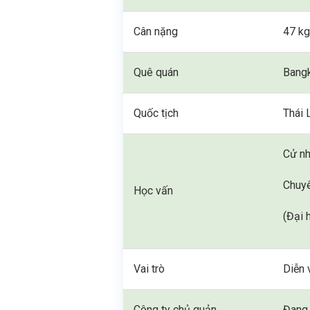
Cân nặng
47 k
Quê quán
Bangk
Quốc tịch
Thái 
Cử nh
Chuyê
Học vấn
(Đại 
Vai trò
Diễn 
Công ty chủ quản
Đang 