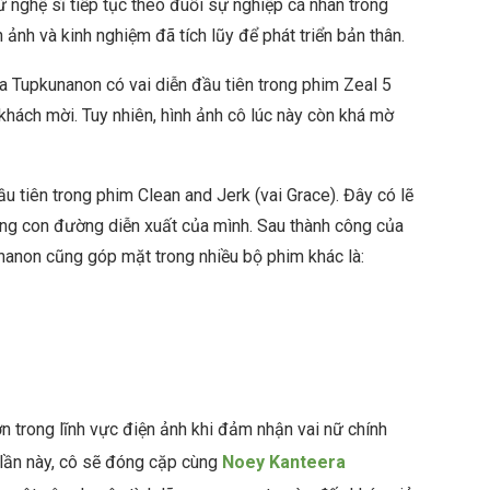
ữ nghệ sĩ tiếp tục theo đuổi sự nghiệp cá nhân trong
h ảnh và kinh nghiệm đã tích lũy để phát triển bản thân.
a Tupkunanon có vai diễn đầu tiên trong phim Zeal 5
khách mời. Tuy nhiên, hình ảnh cô lúc này còn khá mờ
 tiên trong phim Clean and Jerk (vai Grace). Đây có lẽ
ong con đường diễn xuất của mình. Sau thành công của
anon cũng góp mặt trong nhiều bộ phim khác là:
 trong lĩnh vực điện ảnh khi đảm nhận vai nữ chính
ần này, cô sẽ đóng cặp cùng
Noey Kanteera