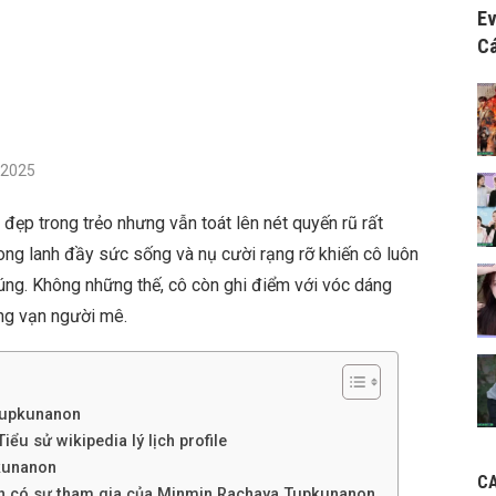
Ev
Cá
/2025
ẹp trong trẻo nhưng vẫn toát lên nét quyến rũ rất
long lanh đầy sức sống và nụ cười rạng rỡ khiến cô luôn
húng. Không những thế, cô còn ghi điểm với vóc dáng
ạng vạn người mê.
Tupkunanon
ểu sử wikipedia lý lịch profile
kunanon
C
ình có sự tham gia của Minmin Rachaya Tupkunanon