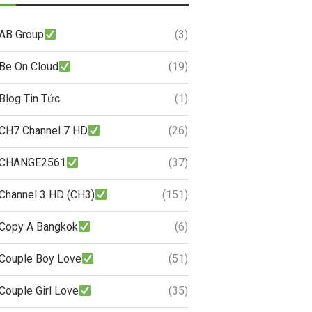
AB Group
(3)
Be On Cloud
(19)
Blog Tin Tức
(1)
CH7 Channel 7 HD
(26)
CHANGE2561
(37)
Channel 3 HD (CH3)
(151)
Copy A Bangkok
(6)
Couple Boy Love
(51)
Couple Girl Love
(35)