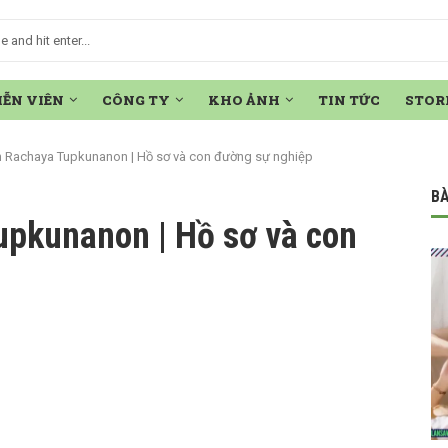
IỄN VIÊN
CÔNG TY
KHO ẢNH
TIN TỨC
STOR
 Rachaya Tupkunanon | Hồ sơ và con đường sự nghiệp
BÀ
pkunanon | Hồ sơ và con