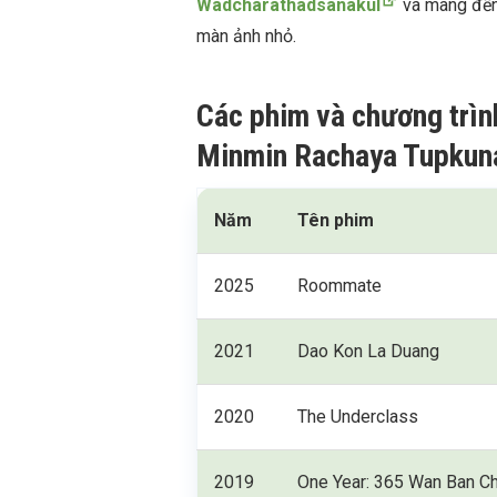
Wadcharathadsanakul
và mang đến 
màn ảnh nhỏ.
Các phim và chương trìn
Minmin Rachaya Tupkun
Năm
Tên phim
2025
Roommate
2021
Dao Kon La Duang
2020
The Underclass
2019
One Year: 365 Wan Ban Ch