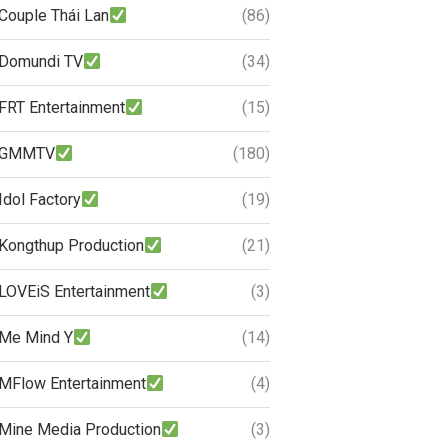
Couple Thái Lan
(86)
Domundi TV
(34)
FRT Entertainment
(15)
GMMTV
(180)
Idol Factory
(19)
Kongthup Production
(21)
LOVEiS Entertainment
(3)
Me Mind Y
(14)
MFlow Entertainment
(4)
Mine Media Production
(3)