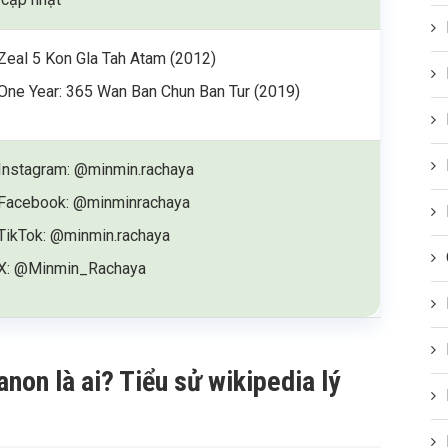
Zeal 5 Kon Gla Tah Atam (2012)
One Year: 365 Wan Ban Chun Ban Tur (2019)
Instagram: @minmin.rachaya
Facebook: @minminrachaya
TikTok: @minmin.rachaya
X: @Minmin_Rachaya
on là ai? Tiểu sử wikipedia lý