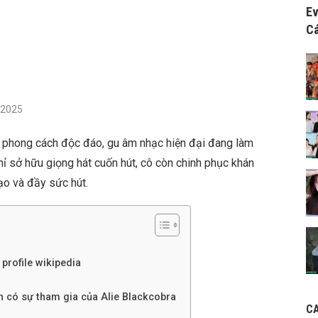
Ev
Cá
/2025
 phong cách độc đáo, gu âm nhạc hiện đại đang làm
ỉ sở hữu giọng hát cuốn hút, cô còn chinh phục khán
bạo và đầy sức hút.
 profile wikipedia
h có sự tham gia của Alie Blackcobra
C