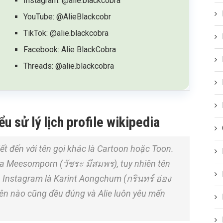
Instagram: @alie.blackcobra
YouTube: @AlieBlackcobr
TikTok: @alie.blackcobra
Facebook: Alie BlackCobra
Threads: @alie.blackcobra
ểu sử lý lịch profile wikipedia
ết đến với tên gọi khác là Cartoon hoặc Toon.
ra Meesomporn (วัชระ มีสมพร), tuy nhiên tên
n Instagram là Karint Aongchum (กรินทร์ อ่อง
i tên nào cũng đều đúng và Alie luôn yêu mến