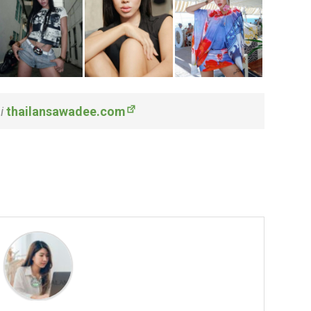
ại
thailansawadee.com