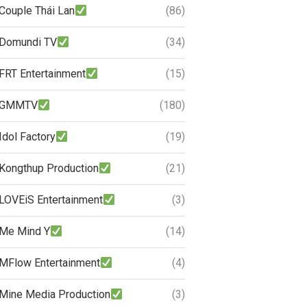
Couple Thái Lan
(86)
Domundi TV
(34)
FRT Entertainment
(15)
GMMTV
(180)
Idol Factory
(19)
Kongthup Production
(21)
LOVEiS Entertainment
(3)
Me Mind Y
(14)
MFlow Entertainment
(4)
Mine Media Production
(3)