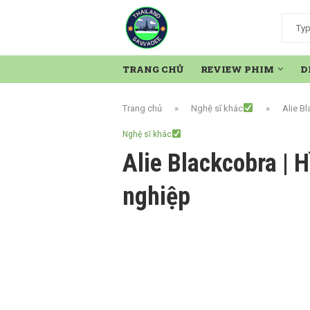
TRANG CHỦ
REVIEW PHIM
D
Trang chủ
»
Nghệ sĩ khác
»
Alie B
Nghệ sĩ khác
Alie Blackcobra | 
nghiệp