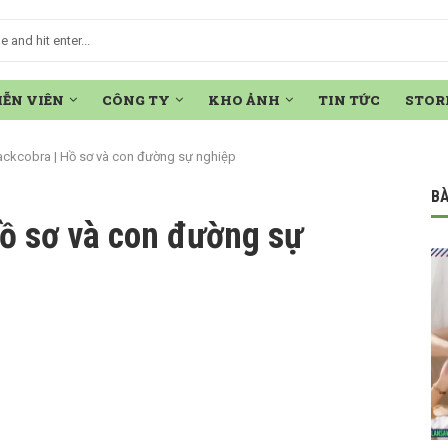
IỄN VIÊN
CÔNG TY
KHO ẢNH
TIN TỨC
STOR
lackcobra | Hồ sơ và con đường sự nghiệp
BÀ
Hồ sơ và con đường sự