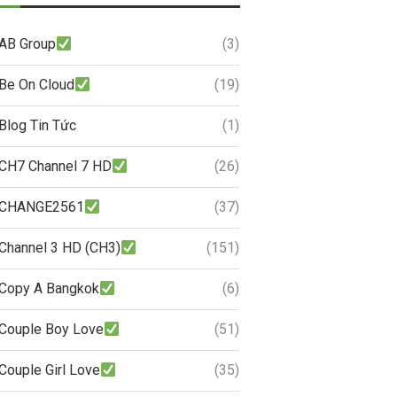
AB Group
(3)
Be On Cloud
(19)
Blog Tin Tức
(1)
CH7 Channel 7 HD
(26)
CHANGE2561
(37)
Channel 3 HD (CH3)
(151)
Copy A Bangkok
(6)
Couple Boy Love
(51)
Couple Girl Love
(35)