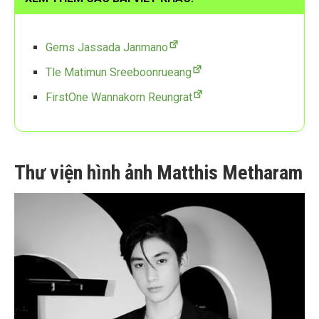
Gems Jassada Janmano
Tle Matimun Sreeboonrueang
FirstOne Wannakorn Reungrat
Thư viện hình ảnh Matthis Metharam