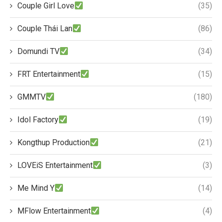
Couple Girl Love
(35)
Couple Thái Lan
(86)
Domundi TV
(34)
FRT Entertainment
(15)
GMMTV
(180)
Idol Factory
(19)
Kongthup Production
(21)
LOVEiS Entertainment
(3)
Me Mind Y
(14)
MFlow Entertainment
(4)