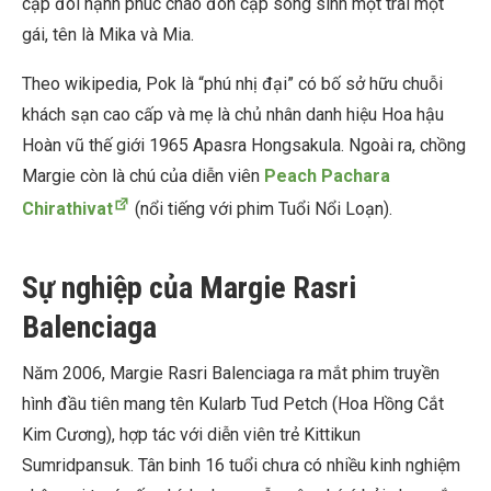
cặp đôi hạnh phúc chào đón cặp song sinh một trai một
gái, tên là Mika và Mia.
Theo wikipedia, Pok là “phú nhị đại” có bố sở hữu chuỗi
khách sạn cao cấp và mẹ là chủ nhân danh hiệu Hoa hậu
Hoàn vũ thế giới 1965 Apasra Hongsakula. Ngoài ra, chồng
Margie còn là chú của diễn viên
Peach Pachara
Chirathivat
(nổi tiếng với phim Tuổi Nổi Loạn).
Sự nghiệp của Margie Rasri
Balenciaga
Năm 2006, Margie Rasri Balenciaga ra mắt phim truyền
hình đầu tiên mang tên Kularb Tud Petch (Hoa Hồng Cắt
Kim Cương), hợp tác với diễn viên trẻ Kittikun
Sumridpansuk. Tân binh 16 tuổi chưa có nhiều kinh nghiệm