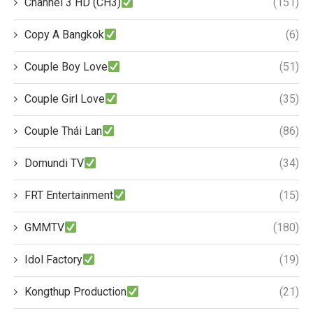
Channel 3 HD (CH3)
(151)
Copy A Bangkok
(6)
Couple Boy Love
(51)
Couple Girl Love
(35)
Couple Thái Lan
(86)
Domundi TV
(34)
FRT Entertainment
(15)
GMMTV
(180)
Idol Factory
(19)
Kongthup Production
(21)