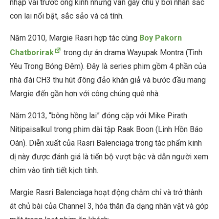
nhập vai trước ống kính nhưng vẫn gây chú ý bởi nhan sắc
con lai nổi bật, sắc sảo và cá tính.
Năm 2010, Margie Rasri hợp tác cùng
Boy Pakorn
Chatborirak
trong dự án drama Wayupak Montra (Tình
Yêu Trong Bóng Đêm). Đây là series phim gồm 4 phần của
nhà đài CH3 thu hút đông đảo khán giả và bước đầu mang
Margie đến gần hơn với công chúng quê nhà.
Năm 2013, “bông hồng lai” đóng cặp với Mike Pirath
Nitipaisalkul trong phim dài tập Raak Boon (Linh Hồn Báo
Oán). Diễn xuất của Rasri Balenciaga trong tác phẩm kinh
dị này được đánh giá là tiến bộ vượt bậc và dẫn người xem
chìm vào tình tiết kịch tính.
Margie Rasri Balenciaga hoạt động chăm chỉ và trở thành
át chủ bài của Channel 3, hóa thân đa dạng nhân vật và góp