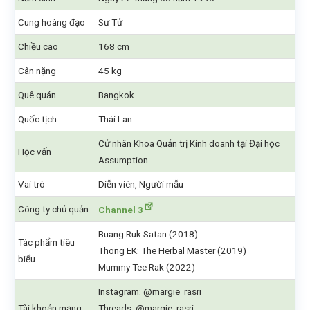
Cung hoàng đạo
Sư Tử
Chiều cao
168 cm
Cân nặng
45 kg
Quê quán
Bangkok
Quốc tịch
Thái Lan
Cử nhân Khoa Quản trị Kinh doanh tại Đại học
Học vấn
Assumption
Vai trò
Diễn viên, Người mẫu
Công ty chủ quản
Channel 3
Buang Ruk Satan (2018)
Tác phẩm tiêu
Thong EK: The Herbal Master (2019)
biểu
Mummy Tee Rak (2022)
Instagram: @margie_rasri
Tài khoản mạng
Threads: @margie_rasri