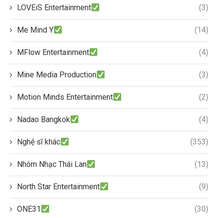
LOVEiS Entertainment
(3)
Me Mind Y
(14)
MFlow Entertainment
(4)
Mine Media Production
(3)
Motion Minds Entertainment
(2)
Nadao Bangkok
(4)
Nghệ sĩ khác
(353)
Nhóm Nhạc Thái Lan
(13)
North Star Entertainment
(9)
ONE31
(30)