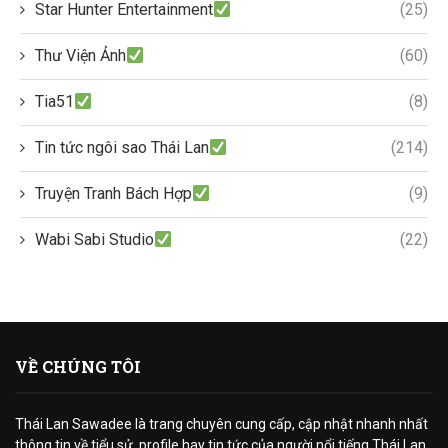
Star Hunter Entertainment
(25)
Thư Viện Ảnh
(60)
Tia51
(8)
Tin tức ngôi sao Thái Lan
(214)
Truyện Tranh Bách Hợp
(9)
Wabi Sabi Studio
(22)
VỀ CHÚNG TÔI
Thái Lan Sawadee là trang chuyên cung cấp, cập nhật nhanh nhất
thông tin về tiểu sử, profile hay tin tức của người nổi tiếng Thái Lan