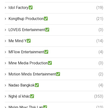
Idol Factory
(19)
Kongthup Production
(21)
LOVEiS Entertainment
(3)
Me Mind Y
(14)
MFlow Entertainment
(4)
Mine Media Production
(3)
Motion Minds Entertainment
(2)
Nadao Bangkok
(4)
Nghệ sĩ khác
(353)
Nhóm Nhạc Thái Lan
(13)