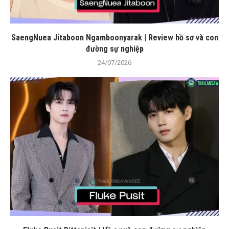
SaengNuea Jitaboon Ngamboonyarak | Review hồ sơ và con
đường sự nghiệp
24/07/2026