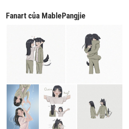
Fanart của MablePangjie