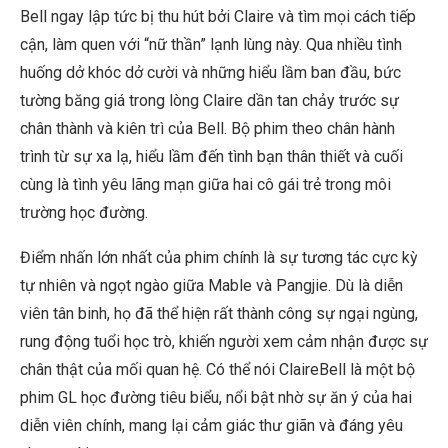
Bell ngay lập tức bị thu hút bởi Claire và tìm mọi cách tiếp
cận, làm quen với “nữ thần” lạnh lùng này. Qua nhiều tình
huống dở khóc dở cười và những hiểu lầm ban đầu, bức
tường băng giá trong lòng Claire dần tan chảy trước sự
chân thành và kiên trì của Bell. Bộ phim theo chân hành
trình từ sự xa lạ, hiểu lầm đến tình bạn thân thiết và cuối
cùng là tình yêu lãng mạn giữa hai cô gái trẻ trong môi
trường học đường.
Điểm nhấn lớn nhất của phim chính là sự tương tác cực kỳ
tự nhiên và ngọt ngào giữa Mable và Pangjie. Dù là diễn
viên tân binh, họ đã thể hiện rất thành công sự ngại ngùng,
rung động tuổi học trò, khiến người xem cảm nhận được sự
chân thật của mối quan hệ. Có thể nói
ClaireBell là một bộ
phim GL học đường tiêu biểu, nổi bật nhờ sự ăn ý của hai
diễn viên chính, mang lại cảm giác thư giãn và đáng yêu