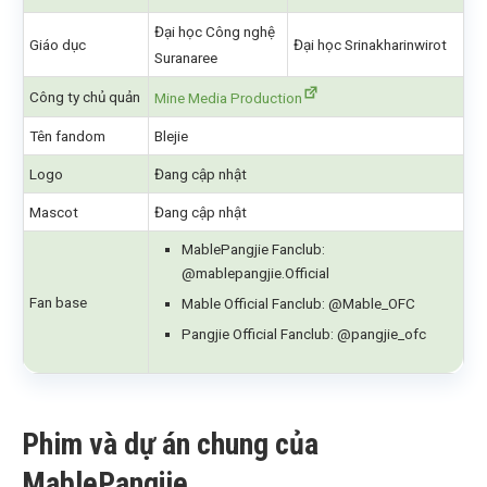
Đại học Công nghệ
Giáo dục
Đại học Srinakharinwirot
Suranaree
Công ty chủ quản
Mine Media Production
Tên fandom
Blejie
Logo
Đang cập nhật
Mascot
Đang cập nhật
MablePangjie Fanclub:
@mablepangjie.Official
Fan base
Mable Official Fanclub: @Mable_OFC
Pangjie Official Fanclub: @pangjie_ofc
Phim và dự án chung của
MablePangjie