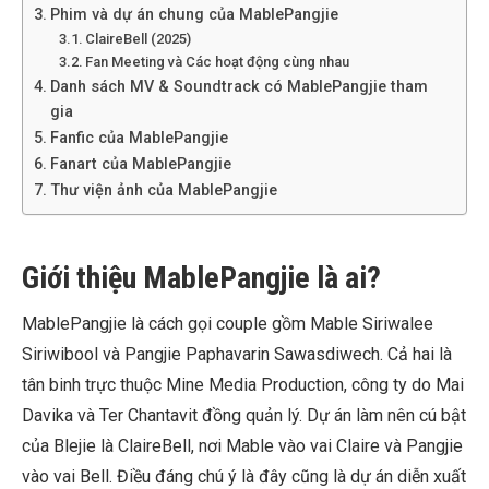
Phim và dự án chung của MablePangjie
ClaireBell (2025)
Fan Meeting và Các hoạt động cùng nhau
Danh sách MV & Soundtrack có MablePangjie tham
gia
Fanfic của MablePangjie
Fanart của MablePangjie
Thư viện ảnh của MablePangjie
Giới thiệu MablePangjie là ai?
MablePangjie là cách gọi couple gồm Mable Siriwalee
Siriwibool và Pangjie Paphavarin Sawasdiwech. Cả hai là
tân binh trực thuộc Mine Media Production, công ty do Mai
Davika và Ter Chantavit đồng quản lý. Dự án làm nên cú bật
của Blejie là ClaireBell, nơi Mable vào vai Claire và Pangjie
vào vai Bell. Điều đáng chú ý là đây cũng là dự án diễn xuất