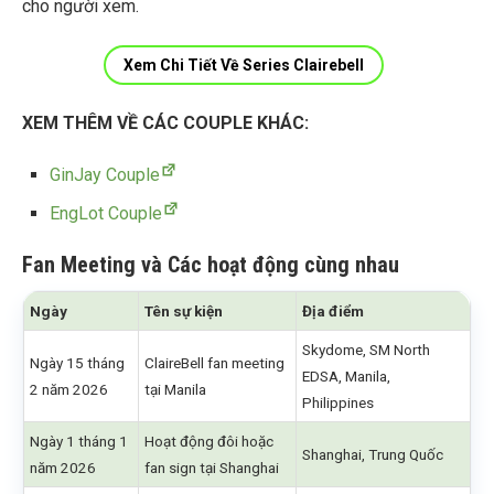
cho người xem.
Xem Chi Tiết Về Series Clairebell
XEM THÊM VỀ CÁC COUPLE KHÁC:
GinJay Couple
EngLot Couple
Fan Meeting và Các hoạt động cùng nhau
Ngày
Tên sự kiện
Địa điểm
Skydome, SM North
Ngày 15 tháng
ClaireBell fan meeting
EDSA, Manila,
2 năm 2026
tại Manila
Philippines
Ngày 1 tháng 1
Hoạt động đôi hoặc
Shanghai, Trung Quốc
năm 2026
fan sign tại Shanghai