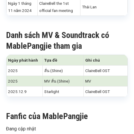
Ngày 1 tháng
ClaireBell the 1st
Thái Lan
11 năm 2024
official fan meeting
Danh sách MV & Soundtrack có
MablePangjie tham gia
Ngày phát hành
Tựa đề
Ghi chú
2025
สั่น (Shine)
ClaireBell OST
2025
MV สั่น (Shine)
MV
2025.12.9
Starlight
ClaireBell OST
Fanfic của MablePangjie
Đang cập nhật