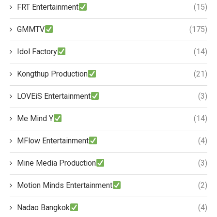
FRT Entertainment
(15)
GMMTV
(175)
Idol Factory
(14)
Kongthup Production
(21)
LOVEiS Entertainment
(3)
Me Mind Y
(14)
MFlow Entertainment
(4)
Mine Media Production
(3)
Motion Minds Entertainment
(2)
Nadao Bangkok
(4)