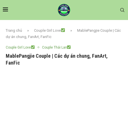
Trang chủ
»
Couple Girl Love
»
MablePangjie Couple | Các
dự án chung, FanArt, FanFic
Couple Girl Love
Couple Thái Lan
MablePangjie Couple | Các dự án chung, FanArt,
FanFic