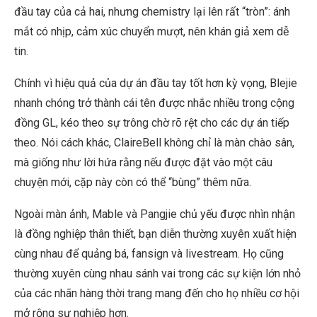
đầu tay của cả hai, nhưng chemistry lại lên rất “tròn”: ánh
mắt có nhịp, cảm xúc chuyển mượt, nên khán giả xem dễ
tin.
Chính vì hiệu quả của dự án đầu tay tốt hơn kỳ vọng, Blejie
nhanh chóng trở thành cái tên được nhắc nhiều trong cộng
đồng GL, kéo theo sự trông chờ rõ rệt cho các dự án tiếp
theo. Nói cách khác, ClaireBell không chỉ là màn chào sân,
mà giống như lời hứa rằng nếu được đặt vào một câu
chuyện mới, cặp này còn có thể “bùng” thêm nữa.
Ngoài màn ảnh, Mable và Pangjie chủ yếu được nhìn nhận
là đồng nghiệp thân thiết, bạn diễn thường xuyên xuất hiện
cùng nhau để quảng bá, fansign và livestream. Họ cũng
thường xuyên cùng nhau sánh vai trong các sự kiện lớn nhỏ
của các nhãn hàng thời trang mang đến cho họ nhiều cơ hội
mở rộng sự nghiệp hơn.