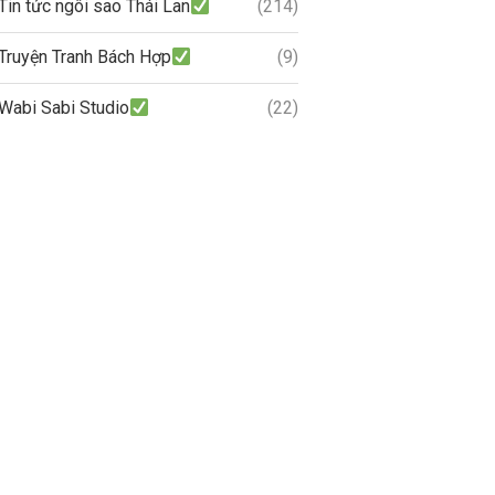
Tin tức ngôi sao Thái Lan
(214)
Truyện Tranh Bách Hợp
(9)
Wabi Sabi Studio
(22)