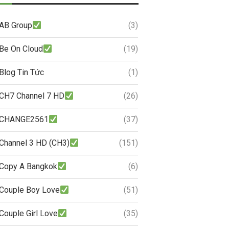
AB Group
(3)
Be On Cloud
(19)
Blog Tin Tức
(1)
CH7 Channel 7 HD
(26)
CHANGE2561
(37)
Channel 3 HD (CH3)
(151)
Copy A Bangkok
(6)
Couple Boy Love
(51)
Couple Girl Love
(35)