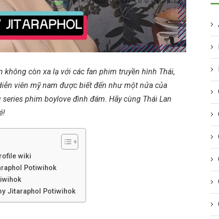
n không còn xa lạ với các fan phim truyền hình Thái,
 diễn viên mỹ nam được biết đến như một nửa của
 series phim boylove đình đám. Hãy cùng Thái Lan
é!
ofile wiki
taraphol Potiwihok
tiwihok
y Jitaraphol Potiwihok