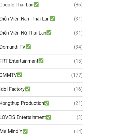
Couple Thái Lan
(86)
Diễn Viên Nam Thái Lan
(31)
Diễn Viên Nữ Thái Lan
(31)
Domundi TV
(34)
FRT Entertainment
(15)
GMMTV
(177)
Idol Factory
(16)
Kongthup Production
(21)
LOVEiS Entertainment
(3)
Me Mind Y
(14)