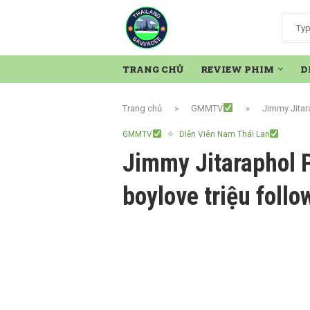
TRANG CHỦ
REVIEW PHIM
D
Trang chủ
»
GMMTV
»
Jimmy Jitar
GMMTV
Diễn Viên Nam Thái Lan
Jimmy Jitaraphol 
boylove triệu follo