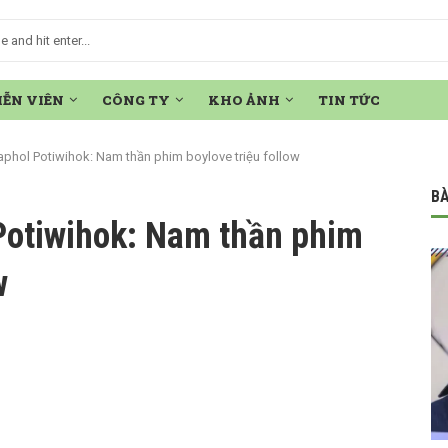
IỄN VIÊN
CÔNG TY
KHO ẢNH
TIN TỨC
aphol Potiwihok: Nam thần phim boylove triệu follow
BÀ
Potiwihok: Nam thần phim
w