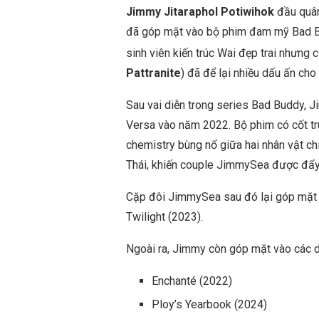
Jimmy Jitaraphol Potiwihok
đầu quân
đã góp mặt vào bộ phim đam mỹ Bad Bu
sinh viên kiến trúc Wai đẹp trai nhưng
Pattranite
) đã để lại nhiều dấu ấn cho
Sau vai diễn trong series Bad Buddy, 
Versa vào năm 2022. Bộ phim có cốt tru
chemistry bùng nổ giữa hai nhân vật ch
Thái, khiến couple JimmySea được đẩ
Cặp đôi JimmySea sau đó lại góp mặt 
Twilight (2023).
Ngoài ra, Jimmy còn góp mặt vào các 
Enchanté (2022)
Ploy’s Yearbook (2024)