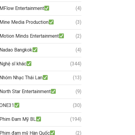
MFlow Entertainment
(4)
Mine Media Production
(3)
Motion Minds Entertainment
(2)
Nadao Bangkok
(4)
Nghệ sĩ khác
(344)
Nhóm Nhạc Thái Lan
(13)
North Star Entertainment
(9)
ONE31
(30)
Phim Đam Mỹ BL
(194)
Phim đam mỹ Hàn Quốc
(2)