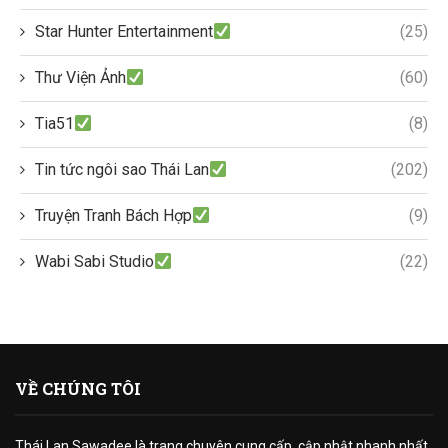
Star Hunter Entertainment
(25)
Thư Viện Ảnh
(60)
Tia51
(8)
Tin tức ngôi sao Thái Lan
(202)
Truyện Tranh Bách Hợp
(9)
Wabi Sabi Studio
(22)
VỀ CHÚNG TÔI
Thái Lan Sawadee là trang chuyên cung cấp, cập nhật nhanh nhất