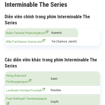
Interminable The Series
Diễn viên chính trong phim Interminable The
Series
Kaewta
Babe Tanatat Phanviriyakool
Yai (Samoe Jairat)
Billy Patchanon Ounsa-ard
Các diễn viên khác trong phim Interminable The
Series
Heng Asavarid
Saen
Pinitkanjanapun
Ruedee
Looknam Orntara Poolsak
Pear Neilinyah Taweearayapat
Sophi