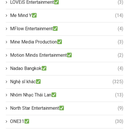
LOVEiS Entertainment
(3)
Me Mind Y
(14)
MFlow Entertainment
(4)
Mine Media Production
(3)
Motion Minds Entertainment
(2)
Nadao Bangkok
(4)
Nghệ sĩ khác
(325)
Nhóm Nhạc Thái Lan
(13)
North Star Entertainment
(9)
ONE31
(30)