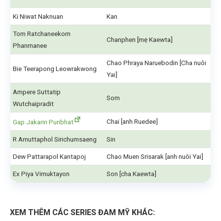
Ki Niwat Naknuan
Kan
Tom Ratchaneekorn
Chanphen [mẹ Kaewta]
Phanmanee
Chao Phraya Naruebodin [Cha nuôi
Bie Teerapong Leowrakwong
Yai]
Ampere Suttatip
Som
Wutchaipradit
Chai [anh Ruedee]
Gap Jakarin Puribhat
R Arnuttaphol Sirichumsaeng
Sin
Dew Pattarapol Kantapoj
Chao Muen Srisarak [anh nuôi Yai]
Ex Piya Vimuktayon
Son [cha Kaewta]
XEM THÊM CÁC SERIES ĐAM MỸ KHÁC: