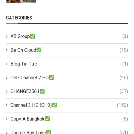
CATEGORIES
AB Group
(3)
Be On Cloud
(19)
Blog Tin Tức
(1)
CH7 Channel 7 HD
(26)
CHANGE2561
(37)
Channel 3 HD (CH3)
(150)
Copy A Bangkok
(6)
Couple Boy Love
(51)