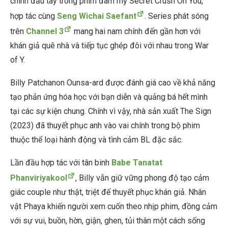
chính đầu tay trong phim đam mỹ Secret Crush On You,
hợp tác cùng
Seng Wichai Saefant
. Series phát sóng
trên
Channel 3
mang hai nam chính đến gần hơn với
khán giả quê nhà và tiếp tục ghép đôi với nhau trong War
of Y.
Billy Patchanon Ounsa-ard được đánh giá cao về khả năng
tạo phản ứng hóa học với bạn diễn và quảng bá hết mình
tại các sự kiện chung. Chính vì vậy, nhà sản xuất The Sign
(2023) đã thuyết phục anh vào vai chính trong bộ phim
thuộc thể loại hành động và tình cảm BL đặc sắc.
Lần đầu hợp tác với tân binh
Babe Tanatat
Phanviriyakool
, Billy vẫn giữ vững phong độ tạo cảm
giác couple như thật, triệt để thuyết phục khán giả. Nhân
vật Phaya khiến người xem cuốn theo nhịp phim, đồng cảm
với sự vui, buồn, hờn, giận, ghen, tủi thân một cách sống