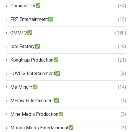
Domundi TV
(34)
FRT Entertainment
(15)
GMMTV
(180)
Idol Factory
(19)
Kongthup Production
(21)
LOVEiS Entertainment
(3)
Me Mind Y
(14)
MFlow Entertainment
(4)
Mine Media Production
(3)
Motion Minds Entertainment
(2)