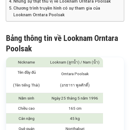
Những sự thật thú vị về Looknam Orntara Poolsak
Chương trình truyền hình có sự tham gia của
Looknam Orntara Poolsak
Bảng thông tin về Looknam Orntara
Poolsak
Nickname
Looknam (ลูกน้ำ) / Nam (น้ำ)
Tên đầy đủ
Orntara Poolsak
(Tên tiếng Thái)
(อรธารา พูลศักดิ์)
Năm sinh
Ngày 25 tháng 5 năm 1996
Chiều cao
165 cm
Cân nặng
45 kg
Quê quán
Nonthaburi