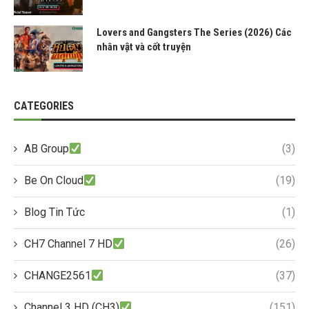
Lovers and Gangsters The Series (2026) Các
nhân vật và cốt truyện
CATEGORIES
AB Group
(3)
Be On Cloud
(19)
Blog Tin Tức
(1)
CH7 Channel 7 HD
(26)
CHANGE2561
(37)
Channel 3 HD (CH3)
(151)