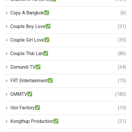
Copy A Bangkok
(6)
Couple Boy Love
(51)
Couple Girl Love
(35)
Couple Thái Lan
(86)
Domundi TV
(34)
FRT Entertainment
(15)
GMMTV
(180)
Idol Factory
(19)
Kongthup Production
(21)