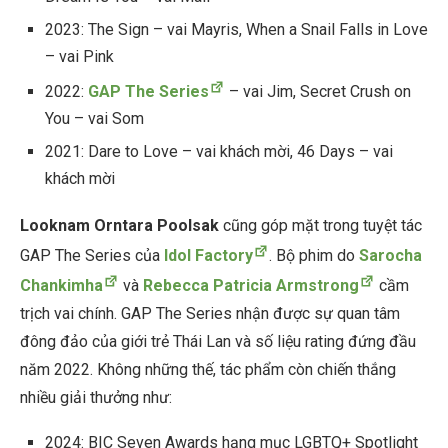
2023: The Sign – vai Mayris, When a Snail Falls in Love
– vai Pink
2022:
GAP The Series
– vai Jim, Secret Crush on
You – vai Som
2021: Dare to Love – vai khách mời, 46 Days – vai
khách mời
Looknam Orntara Poolsak
cũng góp mặt trong tuyệt tác
GAP The Series của
Idol Factory
. Bộ phim do
Sarocha
Chankimha
và
Rebecca Patricia Armstrong
cầm
trịch vai chính. GAP The Series nhận được sự quan tâm
đông đảo của giới trẻ Thái Lan và số liệu rating đứng đầu
năm 2022. Không những thế, tác phẩm còn chiến thắng
nhiều giải thưởng như:
2024: BIC Seven Awards hạng mục LGBTQ+ Spotlight