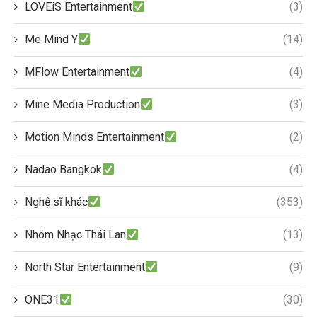
LOVEiS Entertainment
(3)
Me Mind Y
(14)
MFlow Entertainment
(4)
Mine Media Production
(3)
Motion Minds Entertainment
(2)
Nadao Bangkok
(4)
Nghệ sĩ khác
(353)
Nhóm Nhạc Thái Lan
(13)
North Star Entertainment
(9)
ONE31
(30)