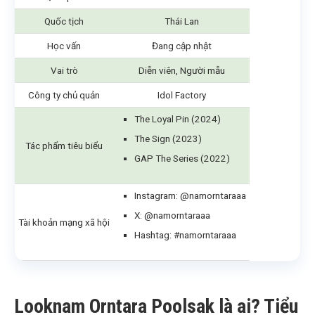
Quốc tịch
Thái Lan
Học vấn
Đang cập nhật
Vai trò
Diễn viên, Người mẫu
Công ty chủ quản
Idol Factory
The Loyal Pin (2024)
The Sign (2023)
Tác phẩm tiêu biểu
GAP The Series (2022)
Instagram: @namorntaraaa
X: @
namorntaraaa
Tài khoản mạng xã hội
Hashtag: #namorntaraaa
Looknam Orntara Poolsak là ai? Tiểu