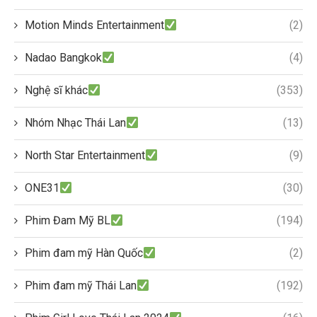
Motion Minds Entertainment
(2)
Nadao Bangkok
(4)
Nghệ sĩ khác
(353)
Nhóm Nhạc Thái Lan
(13)
North Star Entertainment
(9)
ONE31
(30)
Phim Đam Mỹ BL
(194)
Phim đam mỹ Hàn Quốc
(2)
Phim đam mỹ Thái Lan
(192)