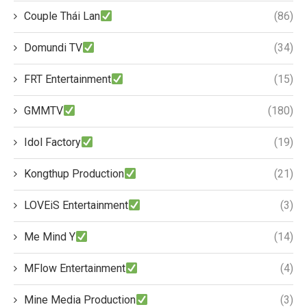
Couple Thái Lan
(86)
Domundi TV
(34)
FRT Entertainment
(15)
GMMTV
(180)
Idol Factory
(19)
Kongthup Production
(21)
LOVEiS Entertainment
(3)
Me Mind Y
(14)
MFlow Entertainment
(4)
Mine Media Production
(3)