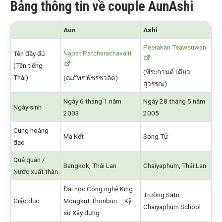
Bảng thông tin về couple AunAshi
Aun
Ashi
Peerakan Teawsuwan
Napat Patcharachavalit
Tên đầy đủ
(Tên tiếng
(พีระกานต์ เตียว
Thái)
(ณภัทร พัชรชวลิต)
สุวรรณ)
Ngày 6 tháng 1 năm
Ngày 28 tháng 5 năm
Ngày sinh
2003
2005
Cung hoàng
Ma Kết
Song Tử
đạo
Quê quán /
Bangkok, Thái Lan
Chaiyaphum, Thái Lan
Nước xuất thân
Đại học Công nghệ King
Trường Satri
Giáo dục
Mongkut Thonburi – Kỹ
Chaiyaphum School
sư Xây dựng