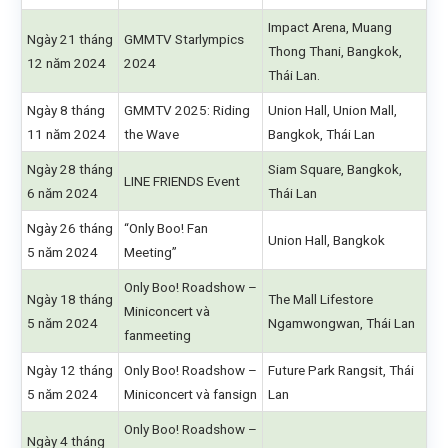
Impact Arena, Muang
Ngày 21 tháng
GMMTV Starlympics
Thong Thani, Bangkok,
12 năm 2024
2024
Thái Lan.
Ngày 8 tháng
GMMTV 2025: Riding
Union Hall, Union Mall,
11 năm 2024
the Wave
Bangkok, Thái Lan
Ngày 28 tháng
Siam Square, Bangkok,
LINE FRIENDS Event
6 năm 2024
Thái Lan
Ngày 26 tháng
“Only Boo! Fan
Union Hall, Bangkok
5 năm 2024
Meeting”
Only Boo! Roadshow –
Ngày 18 tháng
The Mall Lifestore
Miniconcert và
5 năm 2024
Ngamwongwan, Thái Lan
fanmeeting
Ngày 12 tháng
Only Boo! Roadshow –
Future Park Rangsit, Thái
5 năm 2024
Miniconcert và fansign
Lan
Only Boo! Roadshow –
Ngày 4 tháng