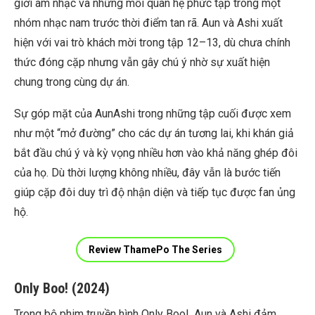
giới âm nhạc và những mối quan hệ phức tạp trong một
nhóm nhạc nam trước thời điểm tan rã. Aun và Ashi xuất
hiện với vai trò khách mời trong tập 12–13, dù chưa chính
thức đóng cặp nhưng vẫn gây chú ý nhờ sự xuất hiện
chung trong cùng dự án.
Sự góp mặt của AunAshi trong những tập cuối được xem
như một “mở đường” cho các dự án tương lai, khi khán giả
bắt đầu chú ý và kỳ vọng nhiều hơn vào khả năng ghép đôi
của họ. Dù thời lượng không nhiều, đây vẫn là bước tiến
giúp cặp đôi duy trì độ nhận diện và tiếp tục được fan ủng
hộ.
Review ThamePo The Series
Only Boo! (2024)
Trong bộ phim truyền hình Only Boo!, Aun và Ashi đảm