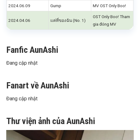
2024.06.09
Gump
MV OST Only Boo!
OST Only Boo! Tham
2024.04.06
แค่ที่ของฉัน (No. 1)
gia đóng MV
Fanfic AunAshi
Đang cập nhật
Fanart về AunAshi
Đang cập nhật
Thư viện ảnh của AunAshi