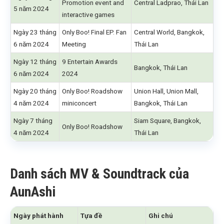
Promotion event and
Central Ladprao, Thái Lan
5 năm 2024
interactive games
Ngày 23 tháng
Only Boo! Final EP. Fan
Central World, Bangkok,
6 năm 2024
Meeting
Thái Lan
Ngày 12 tháng
9 Entertain Awards
Bangkok, Thái Lan
6 năm 2024
2024
Ngày 20 tháng
Only Boo! Roadshow
Union Hall, Union Mall,
4 năm 2024
miniconcert
Bangkok, Thái Lan
Ngày 7 tháng
Siam Square, Bangkok,
Only Boo! Roadshow
4 năm 2024
Thái Lan
Danh sách MV & Soundtrack của
AunAshi
Ngày phát hành
Tựa đề
Ghi chú