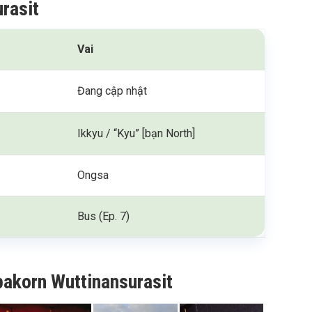
rasit
Vai
Đang cập nhật
Ikkyu / “Kyu” [bạn North]
Ongsa
Bus (Ep. 7)
pakorn Wuttinansurasit