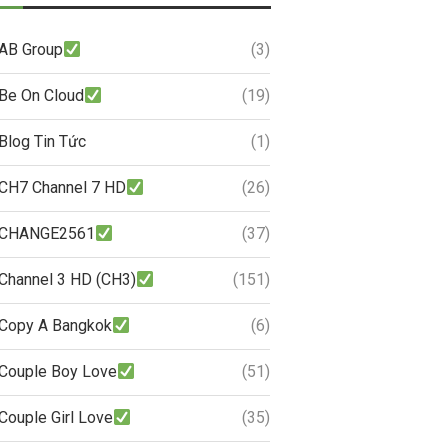
AB Group
(3)
Be On Cloud
(19)
Blog Tin Tức
(1)
CH7 Channel 7 HD
(26)
CHANGE2561
(37)
Channel 3 HD (CH3)
(151)
Copy A Bangkok
(6)
Couple Boy Love
(51)
Couple Girl Love
(35)