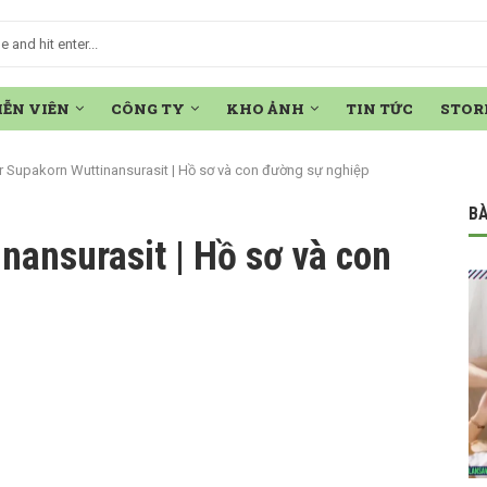
IỄN VIÊN
CÔNG TY
KHO ẢNH
TIN TỨC
STOR
r Supakorn Wuttinansurasit | Hồ sơ và con đường sự nghiệp
BÀ
nansurasit | Hồ sơ và con