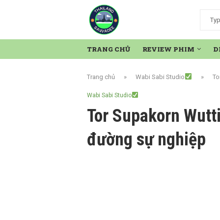
TRANG CHỦ
REVIEW PHIM
D
Trang chủ
»
Wabi Sabi Studio
»
To
Wabi Sabi Studio
Tor Supakorn Wutti
đường sự nghiệp