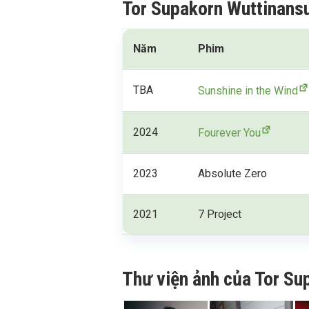
Tor Supakorn Wuttinansu
Năm
Phim
TBA
Sunshine in the Wind
2024
Fourever You
2023
Absolute Zero
2021
7 Project
Thư viện ảnh của Tor Su