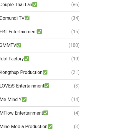
Couple Thái Lan
(86)
Domundi TV
(34)
FRT Entertainment
(15)
GMMTV
(180)
Idol Factory
(19)
Kongthup Production
(21)
LOVEiS Entertainment
(3)
Me Mind Y
(14)
MFlow Entertainment
(4)
Mine Media Production
(3)