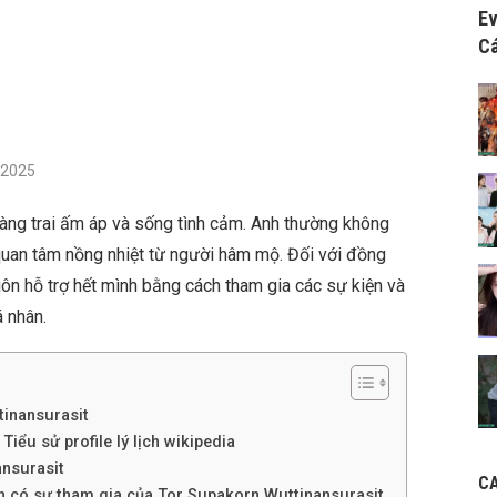
Ev
Cá
/2025
hàng trai ấm áp và sống tình cảm. Anh thường không
uan tâm nồng nhiệt từ người hâm mộ. Đối với đồng
uôn hỗ trợ hết mình bằng cách tham gia các sự kiện và
á nhân.
tinansurasit
iểu sử profile lý lịch wikipedia
ansurasit
C
nh có sự tham gia của Tor Supakorn Wuttinansurasit