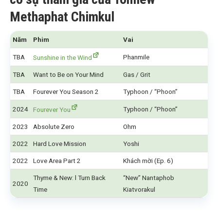
Methaphat Chimkul
Năm
Phim
Vai
TBA
Phanmile
Sunshine in the Wind
TBA
Want to Be on Your Mind
Gas / Grit
TBA
Fourever You Season 2
Typhoon / “Phoon”
2024
Typhoon / “Phoon”
Fourever You
2023
Absolute Zero
Ohm
2022
Hard Love Mission
Yoshi
2022
Love Area Part 2
Khách mời (Ep. 6)
Thyme & New: l Turn Back
“New” Nantaphob
2020
Time
Kiatvorakul