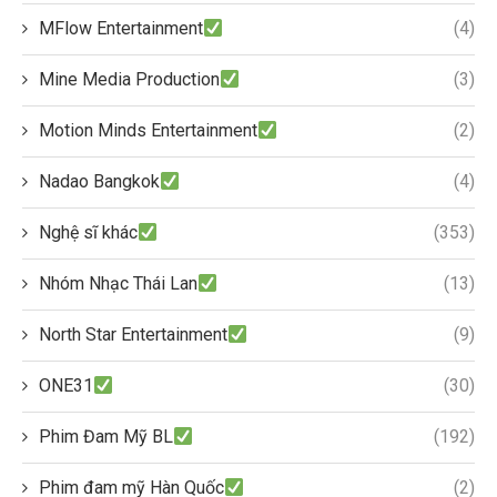
MFlow Entertainment
(4)
Mine Media Production
(3)
Motion Minds Entertainment
(2)
Nadao Bangkok
(4)
Nghệ sĩ khác
(353)
Nhóm Nhạc Thái Lan
(13)
North Star Entertainment
(9)
ONE31
(30)
Phim Đam Mỹ BL
(192)
Phim đam mỹ Hàn Quốc
(2)