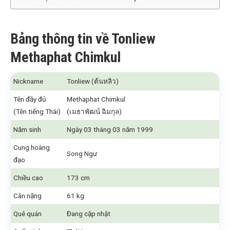
Bảng thông tin về Tonliew
Methaphat Chimkul
Nickname
Tonliew (ต้นหลิว)
Tên đầy đủ
Methaphat Chimkul
(Tên tiếng Thái)
(เมธาพัฒน์ ฉิมกุล)
Năm sinh
Ngày 03 tháng 03 năm 1999
Cung hoàng
Song Ngư
đạo
Chiều cao
173 cm
Cân nặng
61 kg
Quê quán
Đang cập nhật