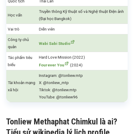
Quốc tịch
Thái Lan
Truyền thông Kỹ thuật số và Nghệ thuật Điện ảnh
Học vấn
(Đại học Bangkok)
Vai trò
Diễn viên
Công ty chủ
Wabi Sabi Studio
quản
Hard Love Mission (2022)
Tác phẩm tiêu
biểu
Fourever You
(2024)
Instagram: @tonliew.mtp
Tài khoản mạng
X: @tonliew_mtp
xã hội
Tiktok: @tonliew.mtp
YouTube: @tonliew96
Tonliew Methaphat Chimkul là ai?
Tiểu sử wikipedia lý lịch profile