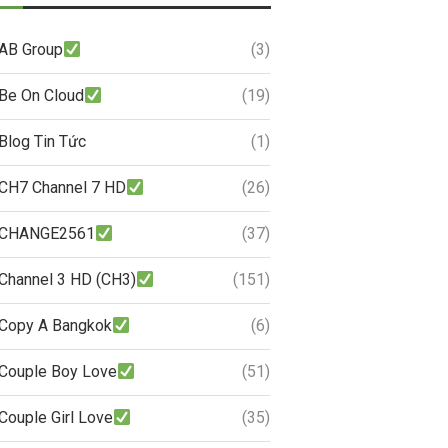
AB Group
(3)
Be On Cloud
(19)
Blog Tin Tức
(1)
CH7 Channel 7 HD
(26)
CHANGE2561
(37)
Channel 3 HD (CH3)
(151)
Copy A Bangkok
(6)
Couple Boy Love
(51)
Couple Girl Love
(35)