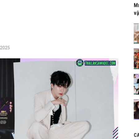
Mr
vậ
/2025
C