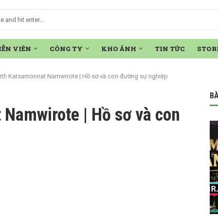
IỄN VIÊN
CÔNG TY
KHO ẢNH
TIN TỨC
STOR
rth Katsamonnat Namwirote | Hồ sơ và con đường sự nghiệp
BÀ
 Namwirote | Hồ sơ và con