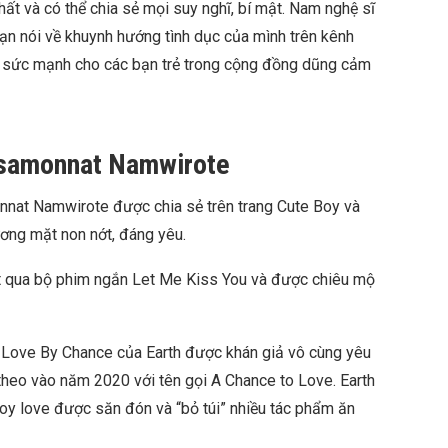
nhất và có thể chia sẻ mọi suy nghĩ, bí mật. Nam nghệ sĩ
ạn nói về khuynh hướng tình dục của mình trên kênh
m sức mạnh cho các bạn trẻ trong cộng đồng dũng cảm
tsamonnat Namwirote
nnat Namwirote được chia sẻ trên trang Cute Boy và
ơng mặt non nớt, đáng yêu.
t qua bộ phim ngắn Let Me Kiss You và được chiêu mộ
 Love By Chance của Earth được khán giả vô cùng yêu
 theo vào năm 2020 với tên gọi A Chance to Love. Earth
oy love được săn đón và “bỏ túi” nhiều tác phẩm ăn