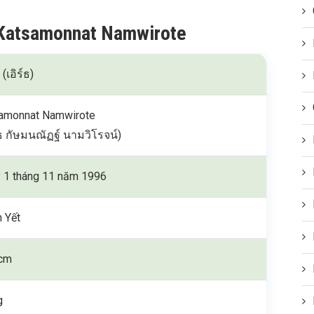
h Katsamonnat Namwirote
 (เอิร์ธ)
amonnat Namwirote
์ธ กัษมนณัฏฐ์ นามวิโรจน์)
 1 tháng 11 năm 1996
n Yết
cm
g