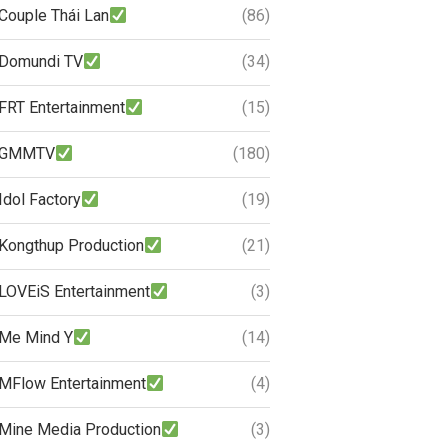
Couple Thái Lan
(86)
Domundi TV
(34)
FRT Entertainment
(15)
GMMTV
(180)
Idol Factory
(19)
Kongthup Production
(21)
LOVEiS Entertainment
(3)
Me Mind Y
(14)
MFlow Entertainment
(4)
Mine Media Production
(3)