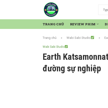
TRANG CHỦ
REVIEW PHIM
D
Trang chủ
»
Wabi Sabi Studio
»
Ea
Wabi Sabi Studio
Earth Katsamonnat
đường sự nghiệp