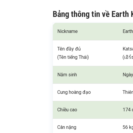
Bảng thông tin về Eart
Nickname
Earth
Tên đầy đủ
Kats
(Tên tiếng Thái)
(เอิร
Năm sinh
Ngày
Cung hoàng đạo
Thiê
Chiều cao
174 
Cân nặng
56 k