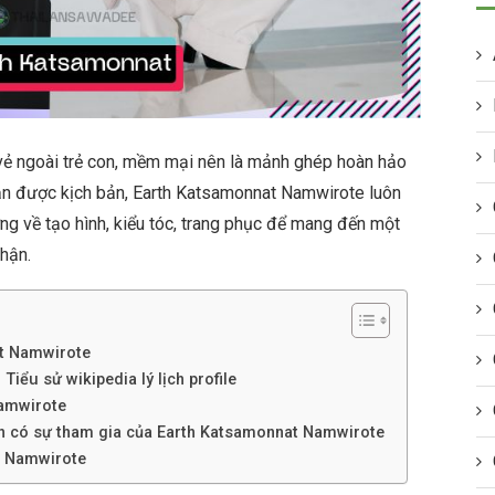
ẻ ngoài trẻ con, mềm mại nên là mảnh ghép hoàn hảo
hận được kịch bản, Earth Katsamonnat Namwirote luôn
g về tạo hình, kiểu tóc, trang phục để mang đến một
hận.
at Namwirote
iểu sử wikipedia lý lịch profile
Namwirote
nh có sự tham gia của Earth Katsamonnat Namwirote
t Namwirote