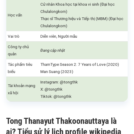
Cử nhân Khoa học tại khoa vi sinh (Đại học
Chulalongkorn)
Học vấn
Thạc sĩ Thương hiệu và Tiếp thị (MBM) (Đại học
Chulalongkorn)
Vai trò
Diễn viên, Người mẫu
Công ty chủ
Đang cập nhật
quản
Tác phẩm tiêu
TharnType Season 2: 7 Years of Love (2020)
biểu
Man Suang (2023)
Instagram: @tongthk
Tài khoản mạng
X: @tongthk
xã hội
Tiktok: @tongthk
Tong Thanayut Thakoonauttaya là
ai? Tiểu sử lý lịch profile wikipedia