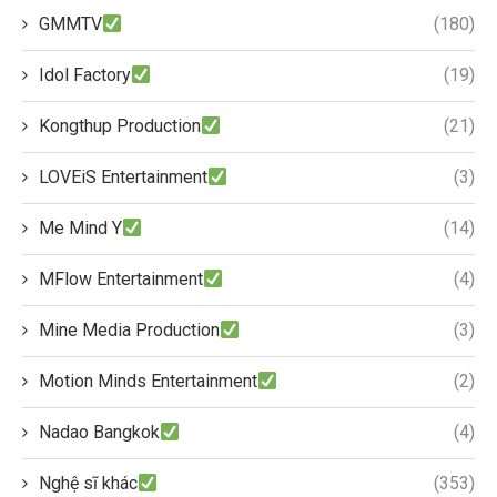
GMMTV
(180)
Idol Factory
(19)
Kongthup Production
(21)
LOVEiS Entertainment
(3)
Me Mind Y
(14)
MFlow Entertainment
(4)
Mine Media Production
(3)
Motion Minds Entertainment
(2)
Nadao Bangkok
(4)
Nghệ sĩ khác
(353)