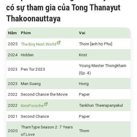
có sự tham gia của Tong Thanayut
Thakoonauttaya
Năm
Phim
Vai
2025
Thorn [anh họ Phu]
The Boy Next World
2024
Hidden
Krist
Young Master Thongkham
2023
Pen Tor 2023
(Ep. 4)
2023
Man Suang
Hong
2022
Second Chance the Movie
Paper
2022
Tankhun Theerapanyakul
KinnPorsche
2021
Second Chance
Paper
TharnType Season 2: 7 Years
2020
Thorn
of Love