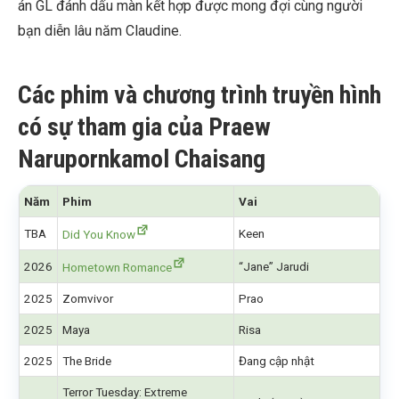
án GL đánh dấu màn kết hợp được mong đợi cùng người
bạn diễn lâu năm Claudine.
Các phim và chương trình truyền hình
có sự tham gia của Praew
Narupornkamol Chaisang
Năm
Phim
Vai
TBA
Keen
Did You Know
2026
“Jane” Jarudi
Hometown Romance
2025
Zomvivor
Prao
2025
Maya
Risa
2025
The Bride
Đang cập nhật
Terror Tuesday: Extreme