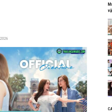
Mr
vậ
/2026
C