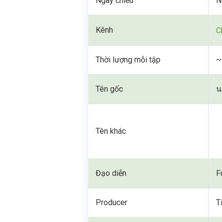
Ngày chiếu
N
Kênh
C
Thời lượng mỗi tập
~
Tên gốc
น
Tên khác
Đạo diễn
F
Producer
T