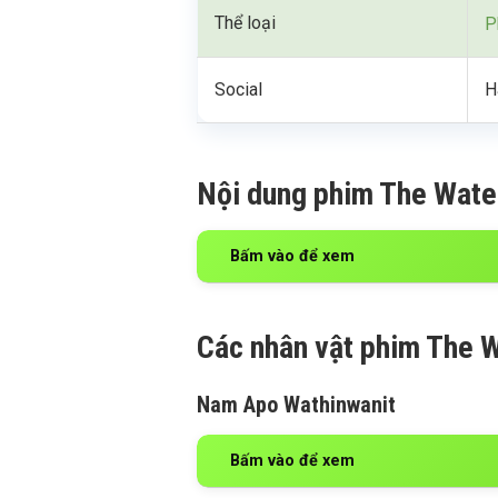
Thể loại
P
Social
H
Nội dung phim The Wate
Bấm vào để xem
Các nhân vật phim The W
Nam Apo Wathinwanit
Bấm vào để xem