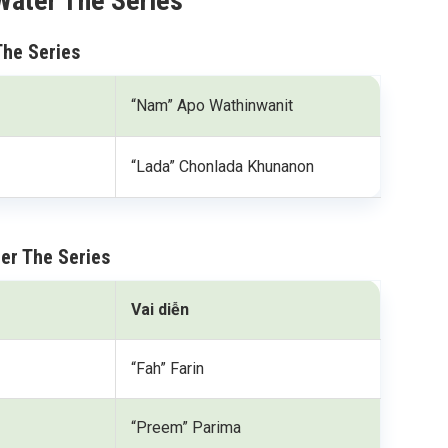
Water The Series
The Series
“Nam” Apo Wathinwanit
“Lada” Chonlada Khunanon
er The Series
Vai diễn
“Fah” Farin
“Preem” Parima