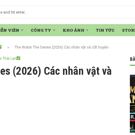
IỄN VIÊN
CÔNG TY
KHO ẢNH
TIN TỨC
STOR
»
The Water The Series (2026) Các nhân vật và cốt truyện
e Thái Lan
BÀ
es (2026) Các nhân vật và