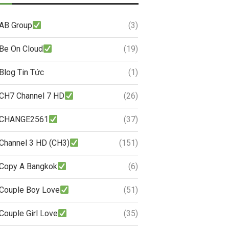
AB Group
(3)
Be On Cloud
(19)
Blog Tin Tức
(1)
CH7 Channel 7 HD
(26)
CHANGE2561
(37)
Channel 3 HD (CH3)
(151)
Copy A Bangkok
(6)
Couple Boy Love
(51)
Couple Girl Love
(35)