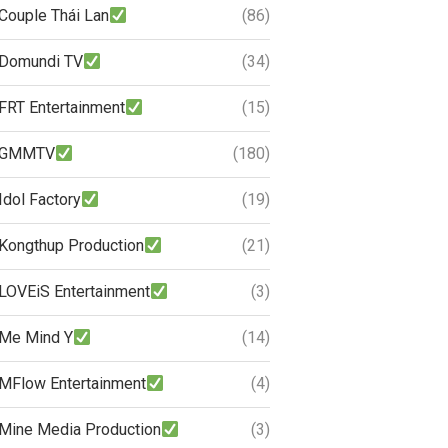
Couple Thái Lan
(86)
Domundi TV
(34)
FRT Entertainment
(15)
GMMTV
(180)
Idol Factory
(19)
Kongthup Production
(21)
LOVEiS Entertainment
(3)
Me Mind Y
(14)
MFlow Entertainment
(4)
Mine Media Production
(3)