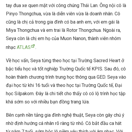
tay đua xe quen mặt với công chúng Thái Lan. Ông nội cô là
Pinyo Thongchua, vừa là diễn viên vừa là doanh nhân. Cô
cũng là chị cả trong gia đình có ba anh em, với em gái là
Miya Thongchua và em trai là Rotor Thongchua. Ngoài ra,
Seya còn là chị em họ của Muon Nanon, thành viên nhóm
nhạc
ATLAS
.
Về học vấn, Seya từng theo học tại Trường Sacred Heart ở
bậc tiểu học và tốt nghiệp Trường Quốc tế KPIS. Sau đó, cô
hoàn thành chương trình trung học thông qua GED. Seya vào
đại học từ khi 16 tuổi và theo học tại Trường Quốc tế, Đại
học Silpakorn. Đây là chi tiết cho thấy cô có lộ trình học tập
khá sớm so với nhiều bạn đồng trang lứa.
Bên cạnh nền tảng gia đình nghệ thuật, Seya còn gây chú ý
nhờ định hướng cá nhân rõ ràng từ nhỏ. Cô bắt đầu ca hát
từ năm 7 tuổi, sớm bộc lộ niềm yêu thích với âm nhạc. Với