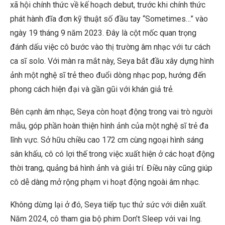
xã hội chính thức về kế hoạch debut, trước khi chính thức
phát hành đĩa đơn kỹ thuật số đầu tay “Sometimes…” vào
ngày 19 tháng 9 năm 2023. Đây là cột mốc quan trọng
đánh dấu việc cô bước vào thị trường âm nhạc với tư cách
ca sĩ solo. Với màn ra mắt này, Seya bắt đầu xây dựng hình
ảnh một nghệ sĩ trẻ theo đuổi dòng nhạc pop, hướng đến
phong cách hiện đại và gần gũi với khán giả trẻ.
Bên cạnh âm nhạc, Seya còn hoạt động trong vai trò người
mẫu, góp phần hoàn thiện hình ảnh của một nghệ sĩ trẻ đa
lĩnh vực. Sở hữu chiều cao 172 cm cùng ngoại hình sáng
sân khấu, cô có lợi thế trong việc xuất hiện ở các hoạt động
thời trang, quảng bá hình ảnh và giải trí. Điều này cũng giúp
cô dễ dàng mở rộng phạm vi hoạt động ngoài âm nhạc.
Không dừng lại ở đó, Seya tiếp tục thử sức với diễn xuất.
Năm 2024, cô tham gia bộ phim Don’t Sleep với vai Ing.