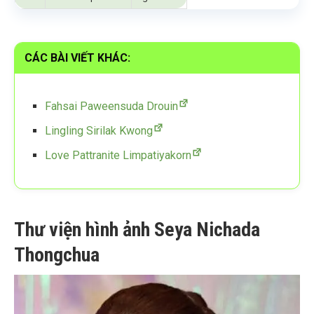
CÁC BÀI VIẾT KHÁC:
Fahsai Paweensuda Drouin
Lingling Sirilak Kwong
Love Pattranite Limpatiyakorn
Thư viện hình ảnh Seya Nichada
Thongchua