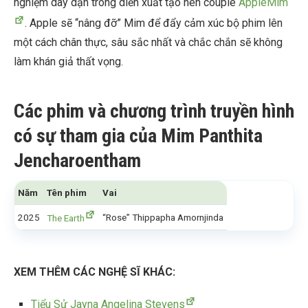
nghiệm dày dặn trong diễn xuất tạo nên couple
AppleMim
. Apple sẽ “nâng đỡ” Mim để đẩy cảm xúc bộ phim lên
một cách chân thực, sâu sắc nhất và chắc chắn sẽ không
làm khán giả thất vọng.
Các phim và chương trình truyền hình
có sự tham gia của Mim Panthita
Jencharoentham
Năm
Tên phim
Vai
2025
“Rose” Thippapha Amornjinda
The Earth
XEM THÊM CÁC NGHỆ SĨ KHÁC:
Tiểu Sử Jayna Angelina Stevens