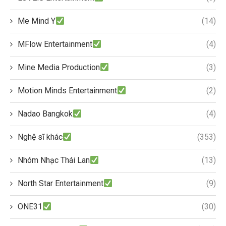
Me Mind Y
(14)
MFlow Entertainment
(4)
Mine Media Production
(3)
Motion Minds Entertainment
(2)
Nadao Bangkok
(4)
Nghệ sĩ khác
(353)
Nhóm Nhạc Thái Lan
(13)
North Star Entertainment
(9)
ONE31
(30)