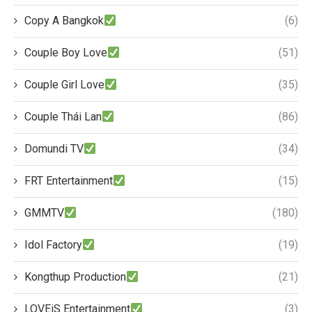
Copy A Bangkok
(6)
Couple Boy Love
(51)
Couple Girl Love
(35)
Couple Thái Lan
(86)
Domundi TV
(34)
FRT Entertainment
(15)
GMMTV
(180)
Idol Factory
(19)
Kongthup Production
(21)
LOVEiS Entertainment
(3)