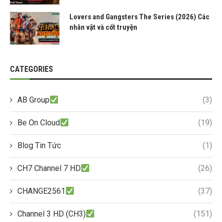
Lovers and Gangsters The Series (2026) Các
nhân vật và cốt truyện
CATEGORIES
AB Group
(3)
Be On Cloud
(19)
Blog Tin Tức
(1)
CH7 Channel 7 HD
(26)
CHANGE2561
(37)
Channel 3 HD (CH3)
(151)