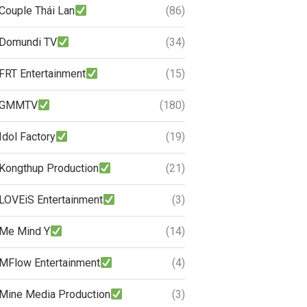
Couple Thái Lan
(86)
Domundi TV
(34)
FRT Entertainment
(15)
GMMTV
(180)
Idol Factory
(19)
Kongthup Production
(21)
LOVEiS Entertainment
(3)
Me Mind Y
(14)
MFlow Entertainment
(4)
Mine Media Production
(3)