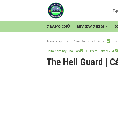
TRANG CHỦ
REVIEW PHIM
D
Trang chủ
»
Phim đam mỹ Thái Lan
»
Phim đam mỹ Thái Lan
Phim Đam Mỹ BL
The Hell Guard | C