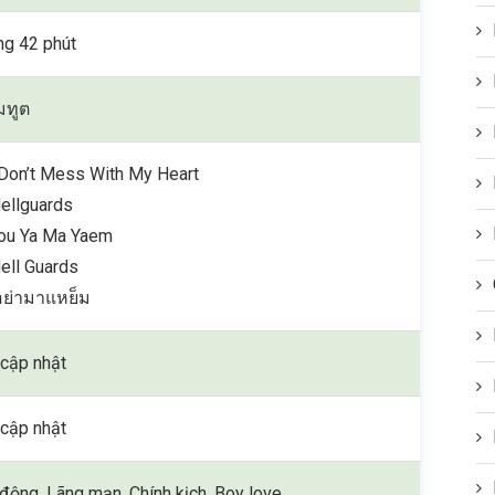
g 42 phút
มทูต
Don’t Mess With My Heart
ellguards
ou Ya Ma Yaem
ell Guards
ยูอย่ามาแหย็ม
cập nhật
cập nhật
động, Lãng mạn, Chính kịch, Boy love