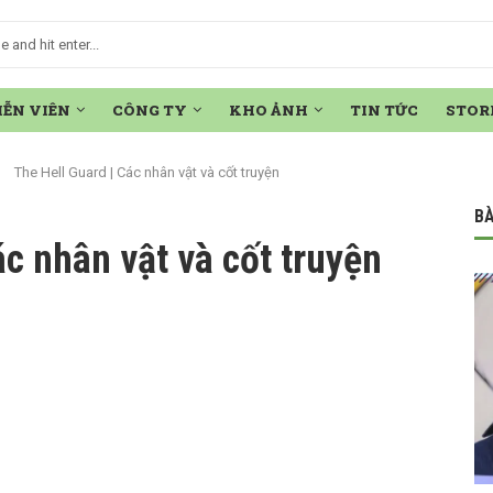
IỄN VIÊN
CÔNG TY
KHO ẢNH
TIN TỨC
STOR
The Hell Guard | Các nhân vật và cốt truyện
BÀ
ác nhân vật và cốt truyện