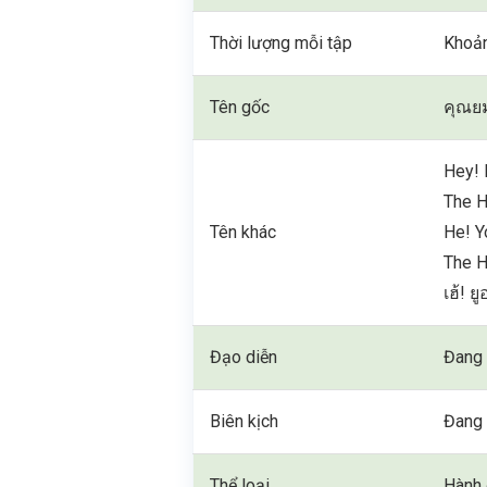
Thời lượng mỗi tập
Khoản
Tên gốc
คุณย
Hey! 
The H
Tên khác
He! Y
The H
เฮ้! 
Đạo diễn
Đang 
Biên kịch
Đang 
Thể loại
Hành 