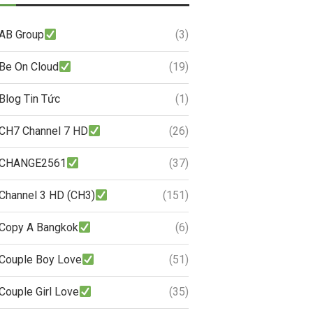
AB Group
(3)
Be On Cloud
(19)
Blog Tin Tức
(1)
CH7 Channel 7 HD
(26)
CHANGE2561
(37)
Channel 3 HD (CH3)
(151)
Copy A Bangkok
(6)
Couple Boy Love
(51)
Couple Girl Love
(35)