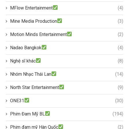
MFlow Entertainment
(4)
Mine Media Production
(3)
Motion Minds Entertainment
(2)
Nadao Bangkok
(4)
Nghệ sĩ khác
(8)
Nhóm Nhạc Thái Lan
(14)
North Star Entertainment
(9)
ONE31
(30)
Phim Đam Mỹ BL
(194)
Phim đam mỹ Hàn Quốc
(2)