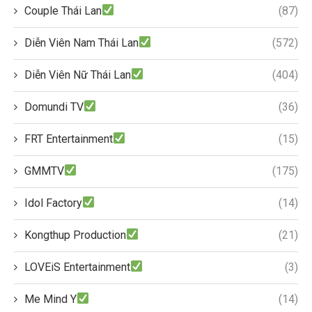
Couple Thái Lan
(87)
Diễn Viên Nam Thái Lan
(572)
Diễn Viên Nữ Thái Lan
(404)
Domundi TV
(36)
FRT Entertainment
(15)
GMMTV
(175)
Idol Factory
(14)
Kongthup Production
(21)
LOVEiS Entertainment
(3)
Me Mind Y
(14)