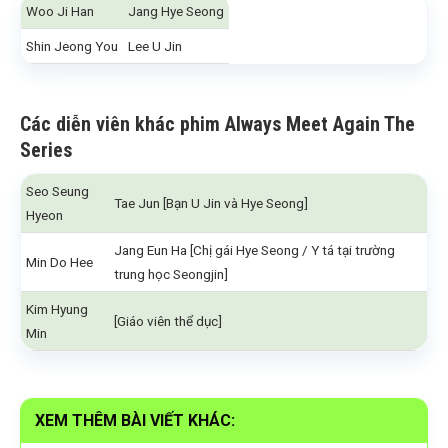
Woo Ji Han
Jang Hye Seong
Shin Jeong You
Lee U Jin
Các diễn viên khác phim Always Meet Again The
Series
Seo Seung
Tae Jun [Bạn U Jin và Hye Seong]
Hyeon
Jang Eun Ha [Chị gái Hye Seong / Y tá tại trường
Min Do Hee
trung học Seongjin]
Kim Hyung
[Giáo viên thể dục]
Min
XEM THÊM BÀI VIẾT KHÁC: