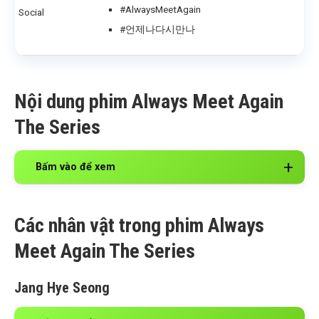
#AlwaysMeetAgain
Social
#언제나다시만나
Nội dung phim Always Meet Again
The Series
Bấm vào để xem
Các nhân vật trong phim Always
Meet Again The Series
Jang Hye Seong