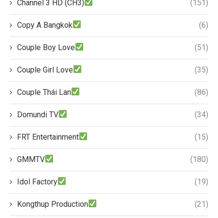
Channel 3 HD (CH3)
(151)
Copy A Bangkok
(6)
Couple Boy Love
(51)
Couple Girl Love
(35)
Couple Thái Lan
(86)
Domundi TV
(34)
FRT Entertainment
(15)
GMMTV
(180)
Idol Factory
(19)
Kongthup Production
(21)