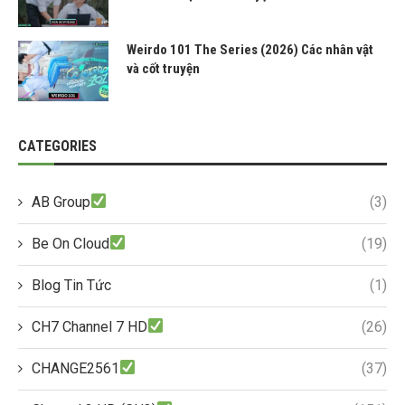
Weirdo 101 The Series (2026) Các nhân vật
và cốt truyện
CATEGORIES
AB Group
(3)
Be On Cloud
(19)
Blog Tin Tức
(1)
CH7 Channel 7 HD
(26)
CHANGE2561
(37)