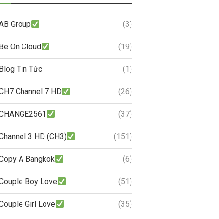
AB Group
(3)
Be On Cloud
(19)
Blog Tin Tức
(1)
CH7 Channel 7 HD
(26)
CHANGE2561
(37)
Channel 3 HD (CH3)
(151)
Copy A Bangkok
(6)
Couple Boy Love
(51)
Couple Girl Love
(35)