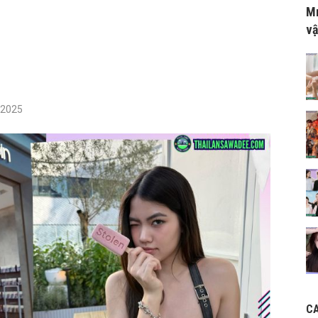
Mr
vậ
/2025
C