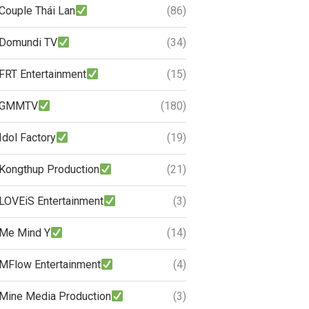
Couple Thái Lan
(86)
Domundi TV
(34)
FRT Entertainment
(15)
GMMTV
(180)
Idol Factory
(19)
Kongthup Production
(21)
LOVEiS Entertainment
(3)
Me Mind Y
(14)
MFlow Entertainment
(4)
Mine Media Production
(3)