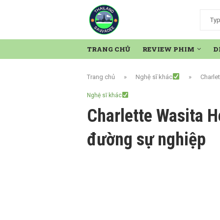
TRANG CHỦ
REVIEW PHIM
D
Trang chủ
»
Nghệ sĩ khác
»
Charle
Nghệ sĩ khác
Charlette Wasita H
đường sự nghiệp