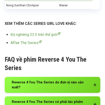
Nong Sunthari Chotipun
Waran
XEM THÊM CÁC SERIES GIRL LOVE KHÁC:
Độ nghiêng 23.5 trên thế giới
Affair The Series
FAQ về phim Reverse 4 You The
Series
Reverse 4 You The Series do đơn vị nào sản
xuất?
Reverse 4 You The Series có phải tác phẩm