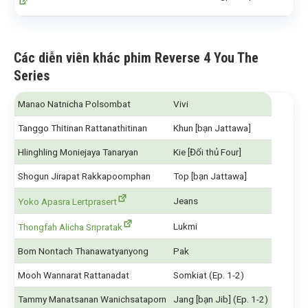
Các diễn viên khác phim Reverse 4 You The
Series
Manao Natnicha Polsombat
Vivi
Tanggo Thitinan Rattanathitinan
Khun [bạn Jattawa]
Hlinghling Moniejaya Tanaryan
Kie [Đối thủ Four]
Shogun Jirapat Rakkapoomphan
Top [bạn Jattawa]
Jeans
Yoko Apasra Lertprasert
Lukmi
Thongfah Alicha Sripratak
Bom Nontach Thanawatyanyong
Pak
Mooh Wannarat Rattanadat
Somkiat (Ep. 1-2)
Tammy Manatsanan Wanichsataporn
Jang [bạn Jib] (Ep. 1-2)