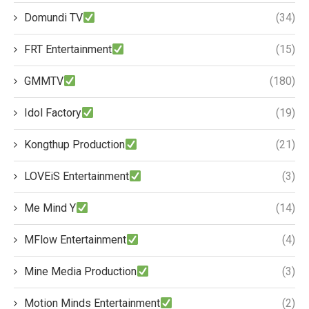
Domundi TV
(34)
FRT Entertainment
(15)
GMMTV
(180)
Idol Factory
(19)
Kongthup Production
(21)
LOVEiS Entertainment
(3)
Me Mind Y
(14)
MFlow Entertainment
(4)
Mine Media Production
(3)
Motion Minds Entertainment
(2)