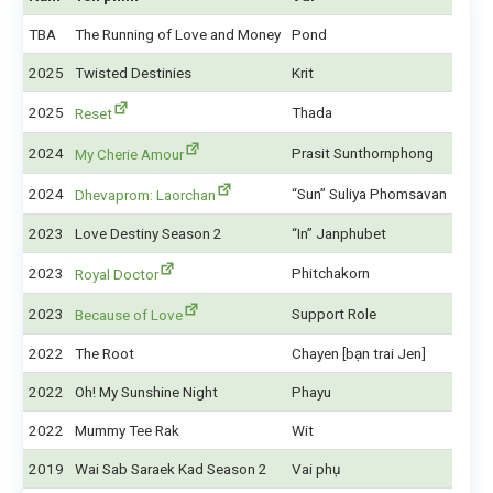
TBA
The Running of Love and Money
Pond
2025
Twisted Destinies
Krit
2025
Thada
Reset
2024
Prasit Sunthornphong
My Cherie Amour
2024
“Sun” Suliya Phomsavan
Dhevaprom: Laorchan
2023
Love Destiny Season 2
“In” Janphubet
2023
Phitchakorn
Royal Doctor
2023
Support Role
Because of Love
2022
The Root
Chayen [bạn trai Jen]
2022
Oh! My Sunshine Night
Phayu
2022
Mummy Tee Rak
Wit
2019
Wai Sab Saraek Kad Season 2
Vai phụ