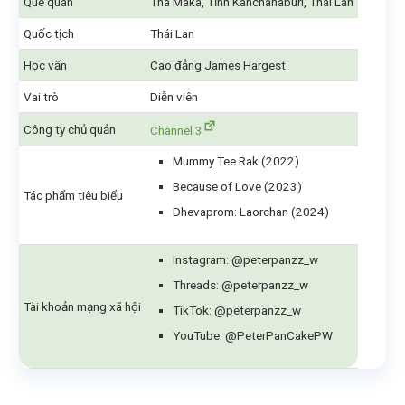
Quê quán
Tha Maka, Tỉnh Kanchanaburi, Thái Lan
Quốc tịch
Thái Lan
Học vấn
Cao đẳng James Hargest
Vai trò
Diễn viên
Công ty chủ quản
Channel 3
Mummy Tee Rak (2022)
Because of Love (2023)
Tác phẩm tiêu biểu
Dhevaprom: Laorchan (2024)
Instagram: @peterpanzz_w
Threads: @peterpanzz_w
Tài khoản mạng xã hội
TikTok: @peterpanzz_w
YouTube: @PeterPanCakePW