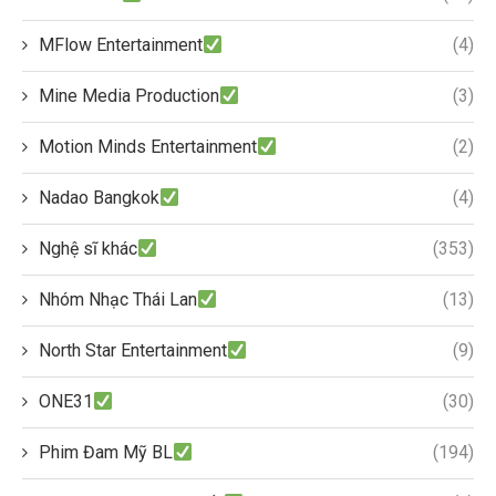
MFlow Entertainment
(4)
Mine Media Production
(3)
Motion Minds Entertainment
(2)
Nadao Bangkok
(4)
Nghệ sĩ khác
(353)
Nhóm Nhạc Thái Lan
(13)
North Star Entertainment
(9)
ONE31
(30)
Phim Đam Mỹ BL
(194)