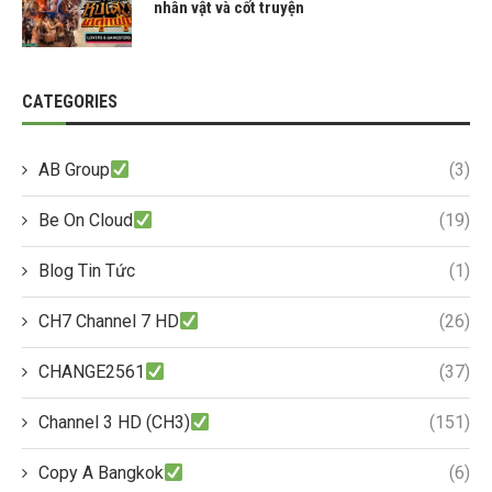
nhân vật và cốt truyện
CATEGORIES
AB Group
(3)
Be On Cloud
(19)
Blog Tin Tức
(1)
CH7 Channel 7 HD
(26)
CHANGE2561
(37)
Channel 3 HD (CH3)
(151)
Copy A Bangkok
(6)