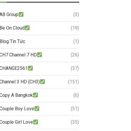
AB Group
(3)
Be On Cloud
(19)
Blog Tin Tức
(1)
CH7 Channel 7 HD
(26)
CHANGE2561
(37)
Channel 3 HD (CH3)
(151)
Copy A Bangkok
(6)
Couple Boy Love
(51)
Couple Girl Love
(35)