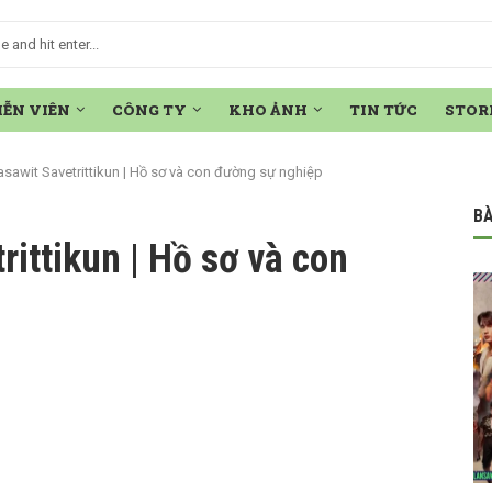
IỄN VIÊN
CÔNG TY
KHO ẢNH
TIN TỨC
STOR
sawit Savetrittikun | Hồ sơ và con đường sự nghiệp
BÀ
ittikun | Hồ sơ và con