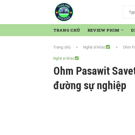
TRANG CHỦ
REVIEW PHIM
D
Trang chủ
»
Nghệ sĩ khác
»
Ohm Pa
Nghệ sĩ khác
Ohm Pasawit Savetr
đường sự nghiệp