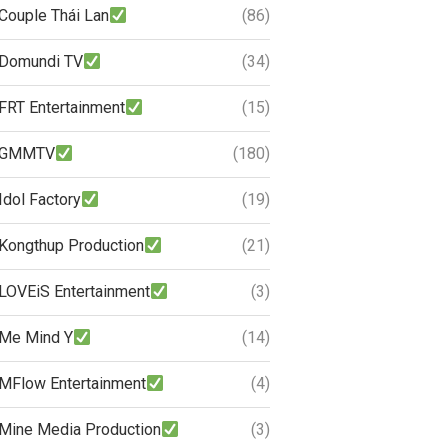
Couple Thái Lan
(86)
Domundi TV
(34)
FRT Entertainment
(15)
GMMTV
(180)
Idol Factory
(19)
Kongthup Production
(21)
LOVEiS Entertainment
(3)
Me Mind Y
(14)
MFlow Entertainment
(4)
Mine Media Production
(3)