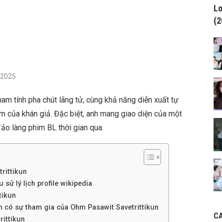
Lo
(2
/2025
am tính pha chút lãng tử, cùng khả năng diễn xuất tự
âm của khán giả. Đặc biệt, anh mang giao diện của một
đảo làng phim BL thời gian qua.
rittikun
 sử lý lịch profile wikipedia
tikun
h có sự tham gia của Ohm Pasawit Savetrittikun
C
rittikun