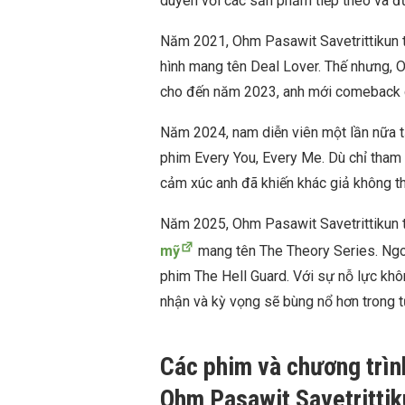
duyên với các sản phẩm tiếp theo và đư
Năm 2021, Ohm Pasawit Savetrittikun t
hình mang tên Deal Lover. Thế nhưng, 
cho đến năm 2023, anh mới comeback 
Năm 2024, nam diễn viên một lần nữa 
phim Every You, Every Me. Dù chỉ tham g
cảm xúc anh đã khiến khác giả không t
Năm 2025, Ohm Pasawit Savetrittikun t
mỹ
mang tên The Theory Series. Ngoài
phim The Hell Guard. Với sự nỗ lực k
nhận và kỳ vọng sẽ bùng nổ hơn trong t
Các phim và chương trìn
Ohm Pasawit Savetrittik