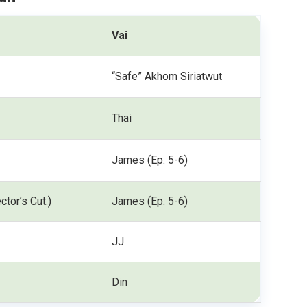
Vai
“Safe” Akhom Siriatwut
Thai
James (Ep. 5-6)
ctor’s Cut.)
James (Ep. 5-6)
JJ
Din