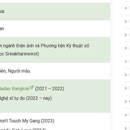
ok
an
n ngành Điện ảnh và Phương tiện Kỹ thuật số
ọc Srinakharinwirot)
viên, Người mẫu
Nadao Bangkok
(2021 – 2022)
ghệ sĩ tự do (2022 – nay)
on’t Touch My Gang (2023)