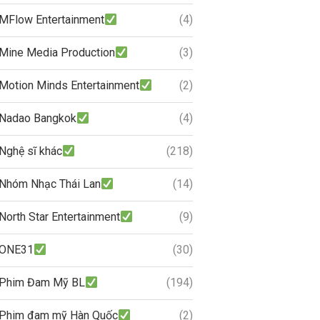
MFlow Entertainment
(4)
Mine Media Production
(3)
Motion Minds Entertainment
(2)
Nadao Bangkok
(4)
Nghệ sĩ khác
(218)
Nhóm Nhạc Thái Lan
(14)
North Star Entertainment
(9)
ONE31
(30)
Phim Đam Mỹ BL
(194)
Phim đam mỹ Hàn Quốc
(2)