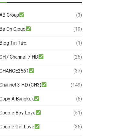
AB Group
(3)
Be On Cloud
(19)
Blog Tin Tức
(1)
CH7 Channel 7 HD
(25)
CHANGE2561
(37)
Channel 3 HD (CH3)
(149)
Copy A Bangkok
(6)
Couple Boy Love
(51)
Couple Girl Love
(35)