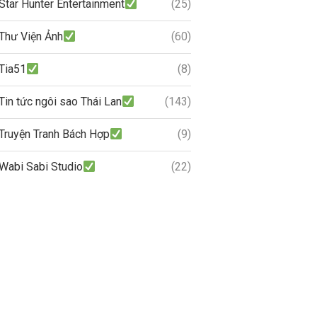
Star Hunter Entertainment
(25)
Thư Viện Ảnh
(60)
Tia51
(8)
Tin tức ngôi sao Thái Lan
(143)
Truyện Tranh Bách Hợp
(9)
Wabi Sabi Studio
(22)