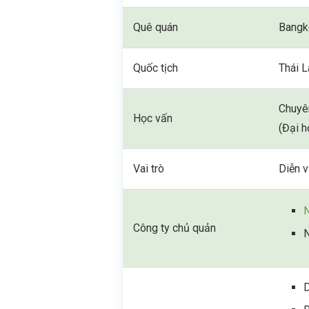
Quê quán
Bangk
Quốc tịch
Thái L
Chuyê
Học vấn
(Đại h
Vai trò
Diễn 
Công ty chủ quản
N
D