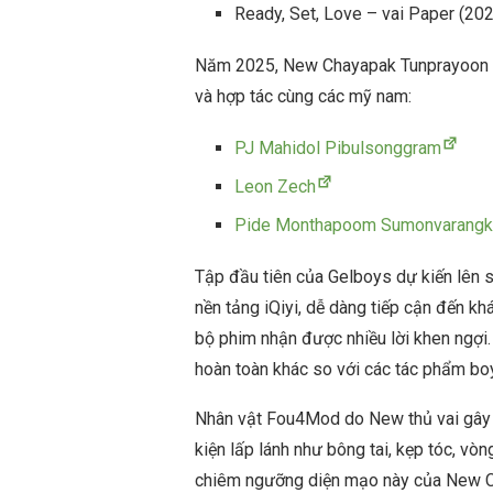
Ready, Set, Love – vai Paper (20
Năm 2025, New Chayapak Tunprayoon nh
và hợp tác cùng các mỹ nam:
PJ Mahidol Pibulsonggram
Leon Zech
Pide Monthapoom Sumonvarangk
Tập đầu tiên của Gelboys dự kiến lên 
nền tảng iQiyi, dễ dàng tiếp cận đến k
bộ phim nhận được nhiều lời khen ngợi.
hoàn toàn khác so với các tác phẩm bo
Nhân vật Fou4Mod do New thủ vai gây ấ
kiện lấp lánh như bông tai, kẹp tóc, vò
chiêm ngưỡng diện mạo này của New Ch