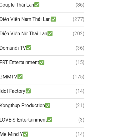
Couple Thái Lan
(86)
Diễn Viên Nam Thái Lan
(277)
Diễn Viên Nữ Thái Lan
(202)
Domundi TV
(36)
FRT Entertainment
(15)
GMMTV
(175)
Idol Factory
(14)
Kongthup Production
(21)
LOVEiS Entertainment
(3)
Me Mind Y
(14)