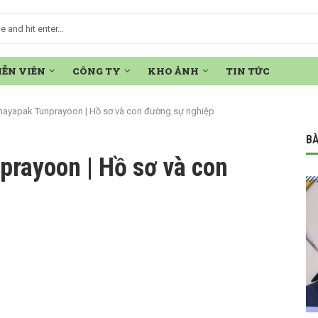
IỄN VIÊN
CÔNG TY
KHO ẢNH
TIN TỨC
ayapak Tunprayoon | Hồ sơ và con đường sự nghiệp
BÀ
rayoon | Hồ sơ và con