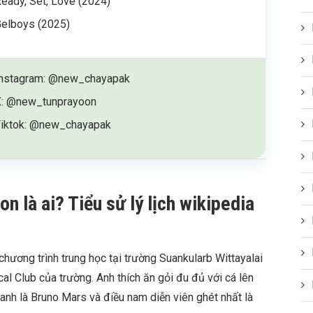
eady, Set, Love (2024)
elboys (2025)
Instagram: @new_chayapak
X: @new_tunprayoon
Tiktok: @new_chayapak
 là ai? Tiểu sử lý lịch wikipedia
ương trình trung học tại trường Suankularb Wittayalai
cal Club của trường. Anh thích ăn gỏi đu đủ với cá lên
 anh là Bruno Mars và điều nam diễn viên ghét nhất là