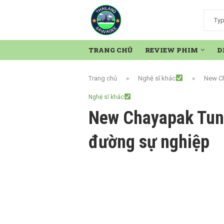
TRANG CHỦ
REVIEW PHIM
D
Trang chủ
»
Nghệ sĩ khác
»
New Ch
Nghệ sĩ khác
New Chayapak Tunp
đường sự nghiệp