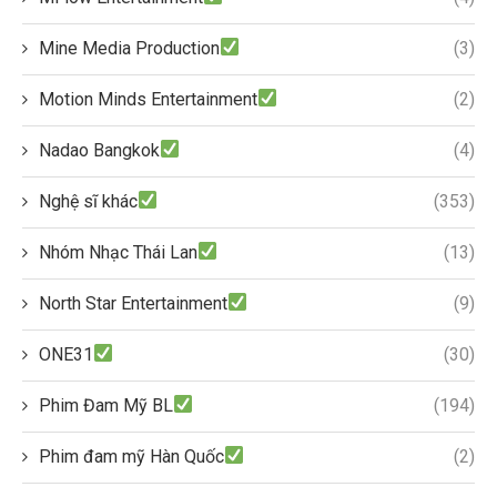
Mine Media Production
(3)
Motion Minds Entertainment
(2)
Nadao Bangkok
(4)
Nghệ sĩ khác
(353)
Nhóm Nhạc Thái Lan
(13)
North Star Entertainment
(9)
ONE31
(30)
Phim Đam Mỹ BL
(194)
Phim đam mỹ Hàn Quốc
(2)