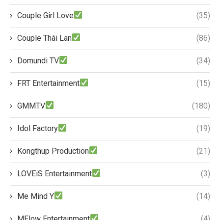
Couple Girl Love
(35)
Couple Thái Lan
(86)
Domundi TV
(34)
FRT Entertainment
(15)
GMMTV
(180)
Idol Factory
(19)
Kongthup Production
(21)
LOVEiS Entertainment
(3)
Me Mind Y
(14)
MFlow Entertainment
(4)