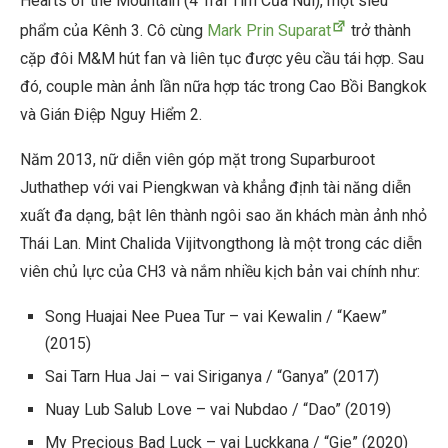
Hearts of the Mountain (4 Trái Tim Của Núi), một siêu
phẩm của Kênh 3. Cô cùng
Mark Prin Suparat
trở thành
cặp đôi M&M hút fan và liên tục được yêu cầu tái hợp. Sau
đó, couple màn ảnh lần nữa hợp tác trong Cao Bồi Bangkok
và Gián Điệp Nguy Hiểm 2.
Năm 2013, nữ diễn viên góp mặt trong Suparburoot
Juthathep với vai Piengkwan và khẳng định tài năng diễn
xuất đa dạng, bật lên thành ngôi sao ăn khách màn ảnh nhỏ
Thái Lan. Mint Chalida Vijitvongthong là một trong các diễn
viên chủ lực của CH3 và nắm nhiều kịch bản vai chính như:
Song Huajai Nee Puea Tur – vai Kewalin / “Kaew”
(2015)
Sai Tarn Hua Jai – vai Siriganya / “Ganya” (2017)
Nuay Lub Salub Love – vai Nubdao / “Dao” (2019)
My Precious Bad Luck – vai Luckkana / “Gie” (2020)