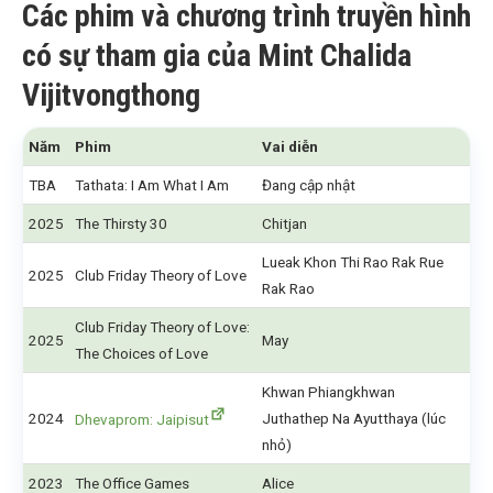
Các phim và chương trình truyền hình
có sự tham gia của
Mint Chalida
Vijitvongthong
Năm
Phim
Vai diễn
TBA
Tathata: I Am What I Am
Đang cập nhật
2025
The Thirsty 30
Chitjan
Lueak Khon Thi Rao Rak Rue
2025
Club Friday Theory of Love
Rak Rao
Club Friday Theory of Love:
2025
May
The Choices of Love
Khwan Phiangkhwan
2024
Juthathep Na Ayutthaya (lúc
Dhevaprom: Jaipisut
nhỏ)
2023
The Office Games
Alice