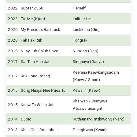
2022
Suptar 2550
Herself
2022
Tie Me (K)not
Lalita / Lin
2020
My Precious Bad Luck
Luckkana (Gie)
2020
Fah Fak Ruk
Tongrak
2019
Nuay Lub Salub Love
Nubdao (Dao)
2017
Sai Tarn Hua Jai
Siriganya (Ganya)
Keerana Kaewkangsadarn
2017
Ruk Long Rohng
(Kaew / Grand)
2015
Song Huajai Nee Puea Tur
Kewalin (Kaew)
Khaiwan / Wanyiwa
2015
Kaew Ta Waan Jai
Atsawarueangrit
2014
Cubic
Ruthainark Ritthiwong (Nark)
2013
Khun Chai Ronaphee
PiengKwan (Kwan)