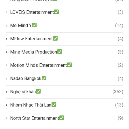
LOVEiS Entertainment
(3)
Me Mind Y
(14)
MFlow Entertainment
(4)
Mine Media Production
(3)
Motion Minds Entertainment
(2)
Nadao Bangkok
(4)
Nghệ sĩ khác
(353)
Nhóm Nhạc Thái Lan
(13)
North Star Entertainment
(9)