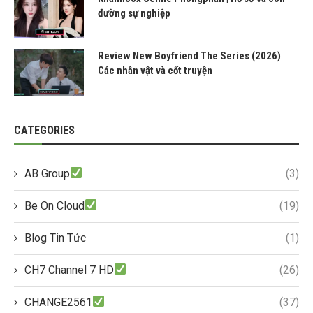
đường sự nghiệp
Review New Boyfriend The Series (2026)
Các nhân vật và cốt truyện
CATEGORIES
AB Group
(3)
Be On Cloud
(19)
Blog Tin Tức
(1)
CH7 Channel 7 HD
(26)
CHANGE2561
(37)