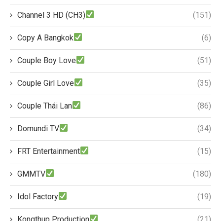
Channel 3 HD (CH3)
(151)
Copy A Bangkok
(6)
Couple Boy Love
(51)
Couple Girl Love
(35)
Couple Thái Lan
(86)
Domundi TV
(34)
FRT Entertainment
(15)
GMMTV
(180)
Idol Factory
(19)
Kongthup Production
(21)