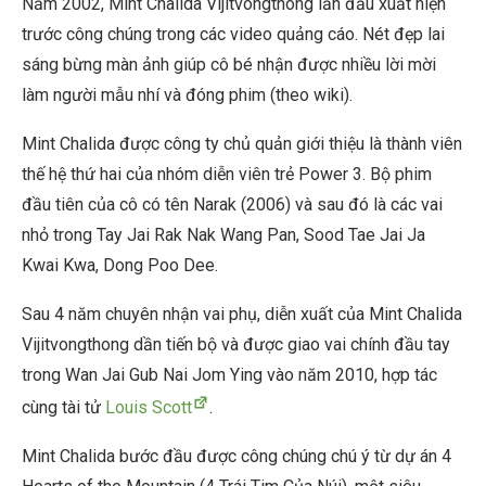
Năm 2002, Mint Chalida Vijitvongthong lần đầu xuất hiện
trước công chúng trong các video quảng cáo. Nét đẹp lai
sáng bừng màn ảnh giúp cô bé nhận được nhiều lời mời
làm người mẫu nhí và đóng phim (theo wiki).
Mint Chalida được công ty chủ quản giới thiệu là thành viên
thế hệ thứ hai của nhóm diễn viên trẻ Power 3. Bộ phim
đầu tiên của cô có tên Narak (2006) và sau đó là các vai
nhỏ trong Tay Jai Rak Nak Wang Pan, Sood Tae Jai Ja
Kwai Kwa, Dong Poo Dee.
Sau 4 năm chuyên nhận vai phụ, diễn xuất của Mint Chalida
Vijitvongthong dần tiến bộ và được giao vai chính đầu tay
trong Wan Jai Gub Nai Jom Ying vào năm 2010, hợp tác
cùng tài tử
Louis Scott
.
Mint Chalida bước đầu được công chúng chú ý từ dự án 4