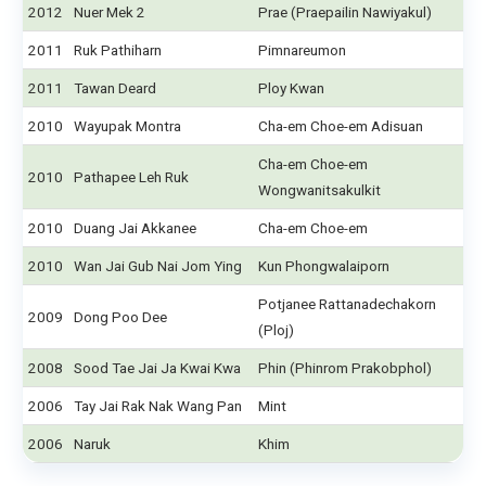
2012
Nuer Mek 2
Prae (Praepailin Nawiyakul)
2011
Ruk Pathiharn
Pimnareumon
2011
Tawan Deard
Ploy Kwan
2010
Wayupak Montra
Cha-em Choe-em Adisuan
Cha-em Choe-em
2010
Pathapee Leh Ruk
Wongwanitsakulkit
2010
Duang Jai Akkanee
Cha-em Choe-em
2010
Wan Jai Gub Nai Jom Ying
Kun Phongwalaiporn
Potjanee Rattanadechakorn
2009
Dong Poo Dee
(Ploj)
2008
Sood Tae Jai Ja Kwai Kwa
Phin (Phinrom Prakobphol)
2006
Tay Jai Rak Nak Wang Pan
Mint
2006
Naruk
Khim