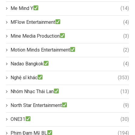
Me Mind Y
(14)
MFlow Entertainment
(4)
Mine Media Production
(3)
Motion Minds Entertainment
(2)
Nadao Bangkok
(4)
Nghệ sĩ khác
(353)
Nhóm Nhạc Thái Lan
(13)
North Star Entertainment
(9)
ONE31
(30)
Phim Đam Mỹ BL
(194)