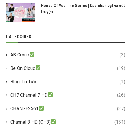
House Of You The Series | Các nhân vật và cốt
truyện
CATEGORIES
AB Group
(3)
Be On Cloud
(19)
Blog Tin Tức
(1)
CH7 Channel 7 HD
(26)
CHANGE2561
(37)
Channel 3 HD (CH3)
(151)