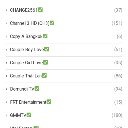
CHANGE2561
(37)
Channel 3 HD (CH3)
(151)
Copy A Bangkok
(6)
Couple Boy Love
(51)
Couple Girl Love
(35)
Couple Thái Lan
(86)
Domundi TV
(34)
FRT Entertainment
(15)
GMMTV
(180)