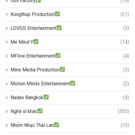
Idol Factory
(19)
Kongthup Production
(21)
LOVEiS Entertainment
(3)
Me Mind Y
(14)
MFlow Entertainment
(4)
Mine Media Production
(3)
Motion Minds Entertainment
(2)
Nadao Bangkok
(4)
Nghệ sĩ khác
(353)
Nhóm Nhạc Thái Lan
(13)