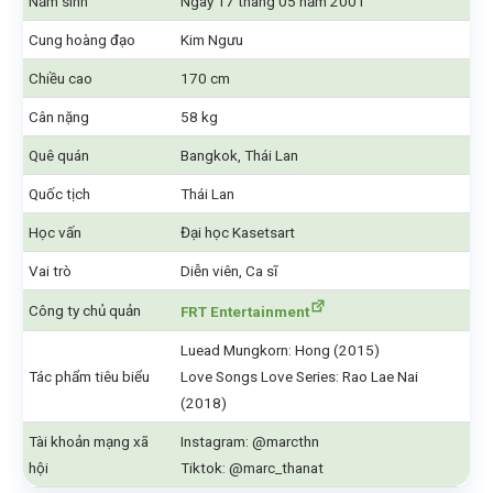
Năm sinh
Ngày 17 tháng 05 năm 2001
Cung hoàng đạo
Kim Ngưu
Chiều cao
170 cm
Cân nặng
58 kg
Quê quán
Bangkok, Thái Lan
Quốc tịch
Thái Lan
Học vấn
Đại học Kasetsart
Vai trò
Diễn viên, Ca sĩ
Công ty chủ quản
FRT Entertainment
Luead Mungkorn: Hong (2015)
Tác phẩm tiêu biểu
Love Songs Love Series: Rao Lae Nai
(2018)
Tài khoản mạng xã
Instagram: @marcthn
hội
Tiktok: @marc_thanat