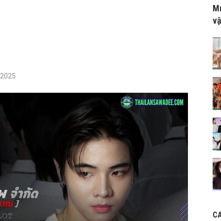
Mr
vậ
/2025
C