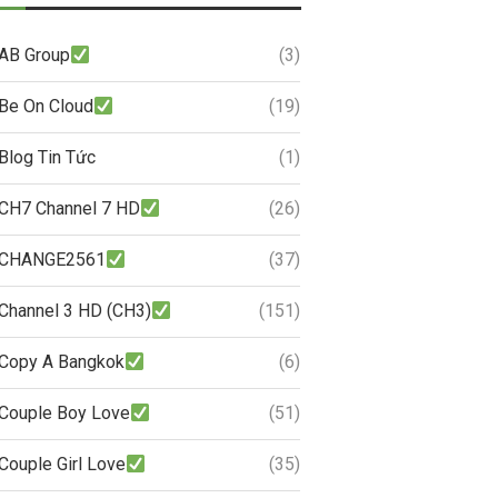
AB Group
(3)
Be On Cloud
(19)
Blog Tin Tức
(1)
CH7 Channel 7 HD
(26)
CHANGE2561
(37)
Channel 3 HD (CH3)
(151)
Copy A Bangkok
(6)
Couple Boy Love
(51)
Couple Girl Love
(35)