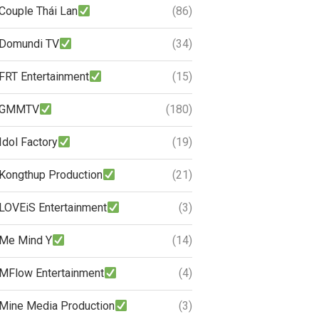
Couple Thái Lan
(86)
Domundi TV
(34)
FRT Entertainment
(15)
GMMTV
(180)
Idol Factory
(19)
Kongthup Production
(21)
LOVEiS Entertainment
(3)
Me Mind Y
(14)
MFlow Entertainment
(4)
Mine Media Production
(3)