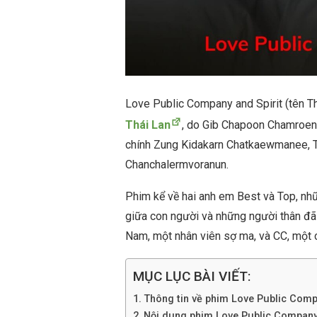
Love Public Company and Spirit (tên Th
Thái Lan
, do Gib Chapoon Chamroens
chính Zung Kidakarn Chatkaewmanee, 
Chanchalermvoranun.
Phim kể về hai anh em Best và Top, nhữ
giữa con người và những người thân đã
Nam, một nhân viên sợ ma, và CC, một 
MỤC LỤC BÀI VIẾT:
Thông tin về phim Love Public Comp
Nội dung phim Love Public Company 