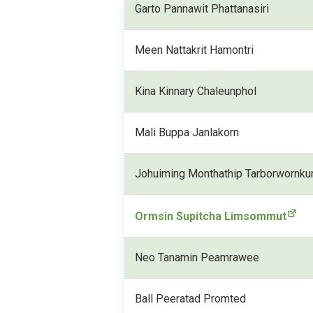
Garto Pannawit Phattanasiri
Meen Nattakrit Hamontri
Kina Kinnary Chaleunphol
Mali Buppa Janlakorn
Johuiming Monthathip Tarborwornku
Ormsin Supitcha Limsommut
Neo Tanamin Peamrawee
Ball Peeratad Promted