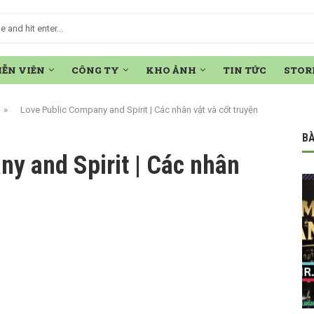
IỄN VIÊN
CÔNG TY
KHO ẢNH
TIN TỨC
STOR
»
Love Public Company and Spirit | Các nhân vật và cốt truyện
BÀ
y and Spirit | Các nhân