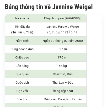
Bảng thông tin về Jannine Weigel
Nickname
Ploychompoo (พลอยชมพู)
Tên đầy đủ
Jannine Parawie Weigel
(Tên tiếng Thái)
(ญานนีน ภารวี ไวเกล)
Năm sinh
Ngày 30 tháng 07 năm 2000
Cung hoàng đạo
Sư Tử
Chiều cao
170 cm
Cân nặng
54 kg
Quê quán
Steinfurt, Đức
Quốc tịch
Thái Lan – Đức
Học vấn
Đang cập nhật
Vai trò
Diễn viên, Ca sĩ, Người mẫu