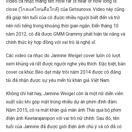
video ca nhạc mang tên How far is near or how long is
close (ไกลแค่ไหนคือใกล้) của Getsunova. Video này cũng
đã giúp tên tuổi của cô được nhiều người biết đến và trở
nên nổi tiếng trong khoảng thời gian ngắn. Đến tháng 10
năm 2012, cô đã được GMM Grammy phát hiện tài năng và
chính thức ký hợp đồng với vai trò là nghệ sĩ.
Các video ca nhạc do Jannine Weigel cover luôn có lượt
xem khủng và rất được người nghe yêu thích. Đặc biệt, bản
cover ca khúc Bèo dạt mây trôi năm 2014 được cô đăng
tải đã nhận được sự yêu mến từ khán giả Việt Nam.
Không chỉ hát hay, Jannine Weigel còn là một nữ diễn viên
xuất sắc khi góp mặt trong nhiều dự án phim đình đám.
Năm 2015, cô ra mắt khán giả màn ảnh Thái qua bộ phim
điện ảnh
Keetarajanipon
với vai trò nữ chính. Sau đó, tên
tuổi của Jannine đã được giới điện ảnh chú ý và cô đã có