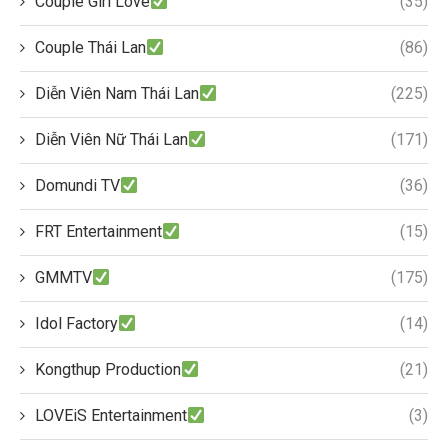
Couple Girl Love
(35)
Couple Thái Lan
(86)
Diễn Viên Nam Thái Lan
(225)
Diễn Viên Nữ Thái Lan
(171)
Domundi TV
(36)
FRT Entertainment
(15)
GMMTV
(175)
Idol Factory
(14)
Kongthup Production
(21)
LOVEiS Entertainment
(3)