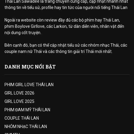
Thái Lan Sawadee là trang chuyên cung cấp, cập nhật nhanh nhất
thông tin về tiểu sử, profile hay tin tức của người nổi tiếng Thái Lan
Ngoài ra website còn review đầy đủ các bộ phim hay Thái Lan,
phim Boylove Girllove, các Larkon, từ dàn diễn viên, nhân vật đến
nội dung cốt truyện.
Bên cạnh đó, bạn có thể cập nhật tiểu sử các nhóm nhạc Thái, các
couple nam nữ Thái và các thông tin giải trí Thái mới nhất.
DANH MỤC NỔI BẬT
PHIM GIRL LOVE THÁI LAN
GIRL LOVE 2026
GIRL LOVE 2025
PHIM ĐAM MỸ THÁI LAN
COUPLE THÁI LAN
NHÓM NHẠC THÁI LAN