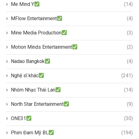
Me Mind Y
(14)
MFlow Entertainment
(4)
Mine Media Production
(3)
Motion Minds Entertainment
(2)
Nadao Bangkok
(4)
Nghệ sĩ khác
(241)
Nhóm Nhạc Thái Lan
(14)
North Star Entertainment
(9)
ONE31
(30)
Phim Đam Mỹ BL
(194)