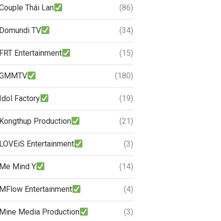
Couple Thái Lan
(86)
Domundi TV
(34)
FRT Entertainment
(15)
GMMTV
(180)
Idol Factory
(19)
Kongthup Production
(21)
LOVEiS Entertainment
(3)
Me Mind Y
(14)
MFlow Entertainment
(4)
Mine Media Production
(3)