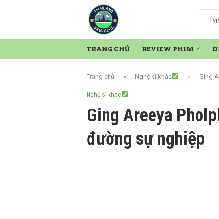
TRANG CHỦ
REVIEW PHIM
D
Trang chủ
»
Nghệ sĩ khác
»
Ging A
Nghệ sĩ khác
Ging Areeya Pholph
đường sự nghiệp