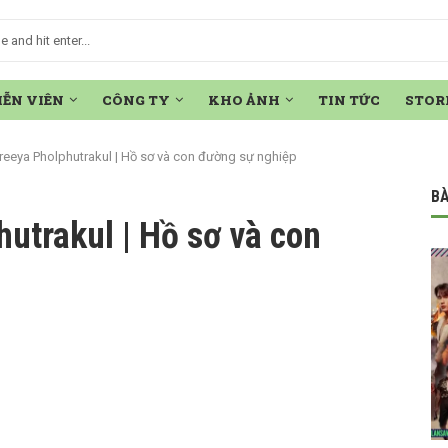
IỄN VIÊN
CÔNG TY
KHO ẢNH
TIN TỨC
STOR
reeya Pholphutrakul | Hồ sơ và con đường sự nghiệp
BÀ
utrakul | Hồ sơ và con