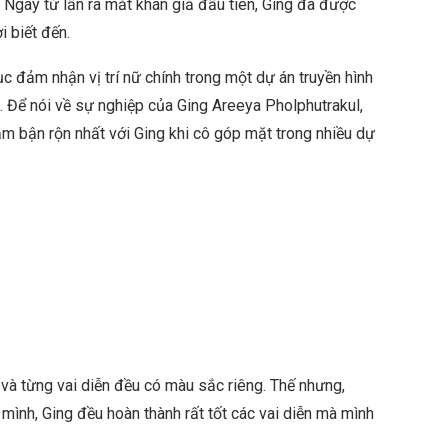
gay từ lần ra mắt khán giả đầu tiên, Ging đã được
 biết đến.
c đảm nhận vị trí nữ chính trong một dự án truyền hình
 Để nói về sự nghiệp của Ging Areeya Pholphutrakul,
 bận rộn nhất với Ging khi cô góp mặt trong nhiều dự
 và từng vai diễn đều có màu sắc riêng. Thế nhưng,
mình, Ging đều hoàn thành rất tốt các vai diễn mà mình