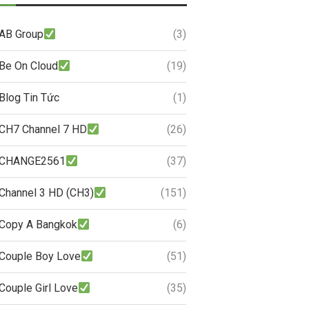
AB Group
(3)
Be On Cloud
(19)
Blog Tin Tức
(1)
CH7 Channel 7 HD
(26)
CHANGE2561
(37)
Channel 3 HD (CH3)
(151)
Copy A Bangkok
(6)
Couple Boy Love
(51)
Couple Girl Love
(35)