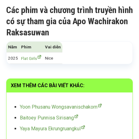
Các phim và chương trình truyền hình
có sự tham gia của Apo Wachirakon
Raksasuwan
Năm
Phim
Vai diễn
2025
Nice
Flat Girls
XEM THÊM CÁC BÀI VIẾT KHÁC:
Yoon Phusanu Wongsavanischakorn
Baitoey Punnisa Sirisang
Yaya Mayura Ekrungruangkul