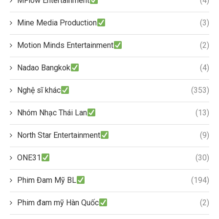
MFlow Entertainment
(4)
Mine Media Production
(3)
Motion Minds Entertainment
(2)
Nadao Bangkok
(4)
Nghệ sĩ khác
(353)
Nhóm Nhạc Thái Lan
(13)
North Star Entertainment
(9)
ONE31
(30)
Phim Đam Mỹ BL
(194)
Phim đam mỹ Hàn Quốc
(2)