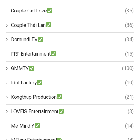
Couple Girl Love
(35)
Couple Thái Lan
(86)
Domundi TV
(34)
FRT Entertainment
(15)
GMMTV
(180)
Idol Factory
(19)
Kongthup Production
(21)
LOVEiS Entertainment
(3)
Me Mind Y
(14)