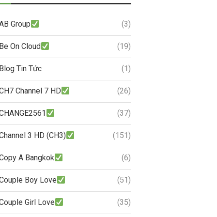
AB Group
(3)
Be On Cloud
(19)
Blog Tin Tức
(1)
CH7 Channel 7 HD
(26)
CHANGE2561
(37)
Channel 3 HD (CH3)
(151)
Copy A Bangkok
(6)
Couple Boy Love
(51)
Couple Girl Love
(35)