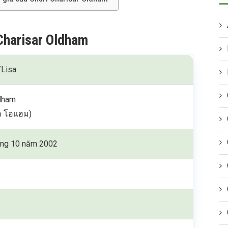
 Charisar Oldham
/Lisa
ldham
สา โอแฮม)
áng 10 năm 2002