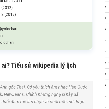
ai Krua (2011)
 (2012)
 2 (2019)
@yolochari
ri
olochari
ai? Tiểu sử wikipedia lý lịch
 Anh gốc Thái. Cô yêu thích âm nhạc Hàn Quốc
ink, NewJeans. Chính những nghệ sĩ này đã
o đuổi đam mê âm nhạc và nuôi ước mơ được