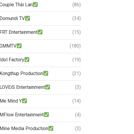
Couple Thái Lan
(86)
Domundi TV
(34)
FRT Entertainment
(15)
GMMTV
(180)
Idol Factory
(19)
Kongthup Production
(21)
LOVEiS Entertainment
(3)
Me Mind Y
(14)
MFlow Entertainment
(4)
Mine Media Production
(3)