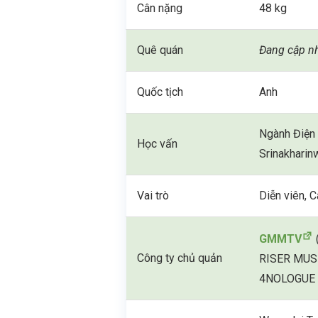
Cân nặng
48 kg
Quê quán
Đang cập n
Quốc tịch
Anh
Ngành Điện 
Học vấn
Srinakharinw
Vai trò
Diễn viên, C
GMMTV
Công ty chủ quản
RISER MUSI
4NOLOGUE 