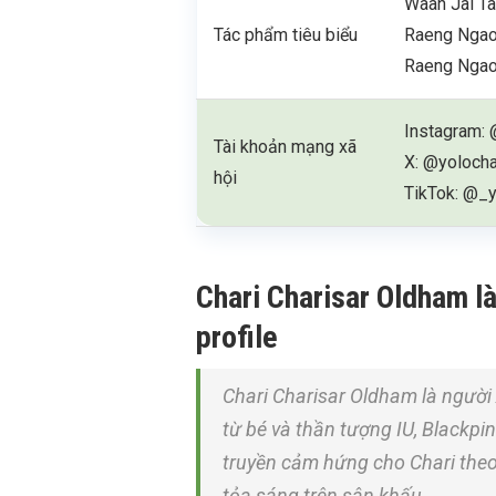
Waan Jai Ta
Tác phẩm tiêu biểu
Raeng Ngao
Raeng Ngao
Instagram: 
Tài khoản mạng xã
X: @yolocha
hội
TikTok: @_y
Chari Charisar Oldham là 
profile
Chari Charisar Oldham là người
từ bé và thần tượng IU, Blackp
truyền cảm hứng cho Chari the
tỏa sáng trên sân khấu.