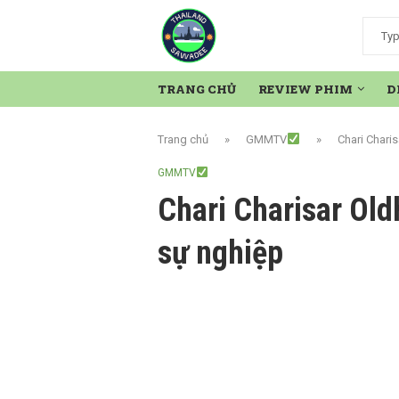
TRANG CHỦ
REVIEW PHIM
D
Trang chủ
»
GMMTV
»
Chari Chari
GMMTV
Chari Charisar Ol
sự nghiệp