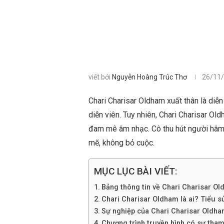
viết bởi
Nguyễn Hoàng Trúc Thơ
26/11
Chari Charisar Oldham xuất thân là diễn 
diễn viên. Tuy nhiên, Chari Charisar Ol
đam mê âm nhạc. Cô thu hút người hâm 
mẽ, không bỏ cuộc.
MỤC LỤC BÀI VIẾT:
Bảng thông tin về Chari Charisar O
Chari Charisar Oldham là ai? Tiểu sử 
Sự nghiệp của Chari Charisar Oldh
Chương trình truyền hình có sự tha