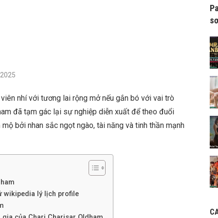
Pa
sơ
/2025
viên nhí với tương lai rộng mở nếu gắn bó với vai trò
dham đã tạm gác lại sự nghiệp diễn xuất để theo đuổi
mộ bởi nhan sắc ngọt ngào, tài năng và tinh thần mạnh
ldham
wikipedia lý lịch profile
am
C
m gia của Chari Charisar Oldham