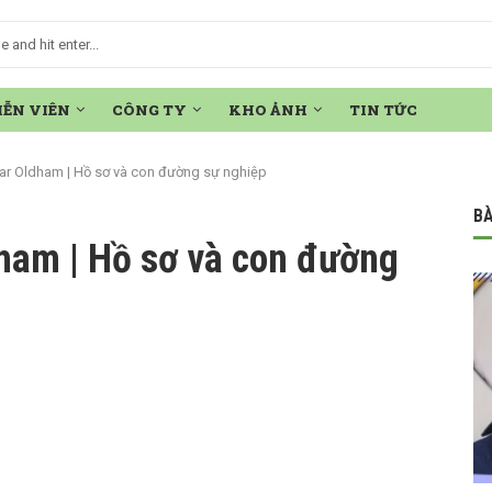
IỄN VIÊN
CÔNG TY
KHO ẢNH
TIN TỨC
sar Oldham | Hồ sơ và con đường sự nghiệp
BÀ
dham | Hồ sơ và con đường