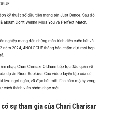
LOGUE.
đơn kỹ thuật số đầu tiên mang tên Just Dance. Sau đó,
iả album Don’t Wanna Miss You và Perfect Match,
.
ên nghiệp mang đến những màn trình diễn cuốn hút và
ng 2 năm 2024, 4NOLOGUE thông báo chấm dứt mọi hợp
rã.
âm nhạc, Chari Charisar Oldham tiếp tục đầu quân về
 của dự án Riser Rookies. Các video luyện tập của cô
át live ngọt ngào, vũ đạo hút mắt. Fan hâm mộ hy vọng
 tư cách thành viên nhóm nhạc mới.
 có sự tham gia của Chari Charisar