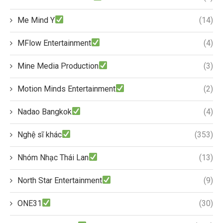
Me Mind Y
(14)
MFlow Entertainment
(4)
Mine Media Production
(3)
Motion Minds Entertainment
(2)
Nadao Bangkok
(4)
Nghệ sĩ khác
(353)
Nhóm Nhạc Thái Lan
(13)
North Star Entertainment
(9)
ONE31
(30)