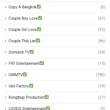
Copy A Bangkok
(6)
Couple Boy Love
(51)
Couple Girl Love
(35)
Couple Thái Lan
(86)
Domundi TV
(34)
FRT Entertainment
(15)
GMMTV
(180)
Idol Factory
(19)
Kongthup Production
(21)
LOVEiS Entertainment
(3)