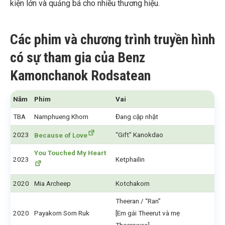
kiện lớn và quảng bá cho nhiều thương hiệu.
Các phim và chương trình truyền hình
có sự tham gia của Benz
Kamonchanok Rodsatean
Năm
Phim
Vai
TBA
Namphueng Khom
Đang cập nhật
2023
“Gift” Kanokdao
Because of Love
You Touched My Heart
2023
Ketphailin
2020
Mia Archeep
Kotchakorn
Theeran / “Ran”
2020
Payakorn Sorn Ruk
[Em gái Theerut và mẹ