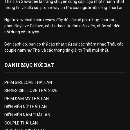
Thái Lan Sawadee là trang chuyên cung cấp, cập nhật nhanh nhất
thông tin về tiểu sử, profile hay tin tức của người nổi tiếng Thái Lan
Ngoài ra website còn review đầy đủ các bộ phim hay Thái Lan,
phim Boylove Girllove, các Larkon, từ dàn diễn viên, nhân vật đến
nội dung cốt truyện.
Bên cạnh đó, bạn có thể cập nhật tiểu sử các nhóm nhạc Thái, các
couple nam nữ Thái và các thông tin giải trí Thái mới nhất.
DANH MỤC NỔI BẬT
PHIM GIRL LOVE THÁI LAN
SERIES GIRL LOVE THÁI 2026
PHIM ĐAM MỸ THÁI LAN
DIỄN VIÊN NỮ THÁI LAN
DIỄN VIÊN NAM THÁI LAN
COUPLE THÁI LAN