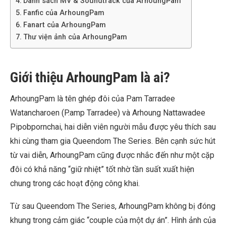
Danh sách MV & Soundtrack của ArhoungPam
Fanfic của ArhoungPam
Fanart của ArhoungPam
Thư viện ảnh của ArhoungPam
Giới thiệu ArhoungPam là ai?
ArhoungPam là tên ghép đôi của Pam Tarradee
Watancharoen (P.amp Tarradee) và Arhoung Nattawadee
Pipobpornchai, hai diễn viên người mẫu được yêu thích sau
khi cùng tham gia Queendom The Series. Bên cạnh sức hút
từ vai diễn, ArhoungPam cũng được nhắc đến như một cặp
đôi có khả năng “giữ nhiệt” tốt nhờ tần suất xuất hiện
chung trong các hoạt động công khai.
Từ sau Queendom The Series, ArhoungPam không bị đóng
khung trong cảm giác “couple của một dự án”. Hình ảnh của