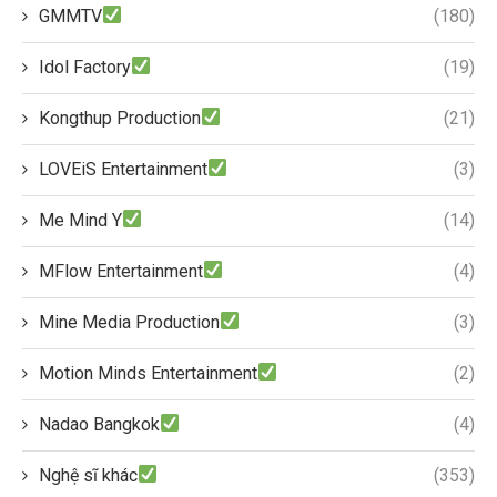
GMMTV
(180)
Idol Factory
(19)
Kongthup Production
(21)
LOVEiS Entertainment
(3)
Me Mind Y
(14)
MFlow Entertainment
(4)
Mine Media Production
(3)
Motion Minds Entertainment
(2)
Nadao Bangkok
(4)
Nghệ sĩ khác
(353)