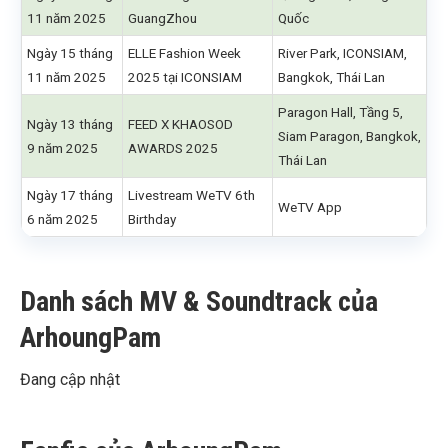
11 năm 2025
GuangZhou
Quốc
Ngày 15 tháng
ELLE Fashion Week
River Park, ICONSIAM,
11 năm 2025
2025 tại ICONSIAM
Bangkok, Thái Lan
Paragon Hall, Tầng 5,
Ngày 13 tháng
FEED X KHAOSOD
Siam Paragon, Bangkok,
9 năm 2025
AWARDS 2025
Thái Lan
Ngày 17 tháng
Livestream WeTV 6th
WeTV App
6 năm 2025
Birthday
Danh sách MV & Soundtrack của
ArhoungPam
Đang cập nhật