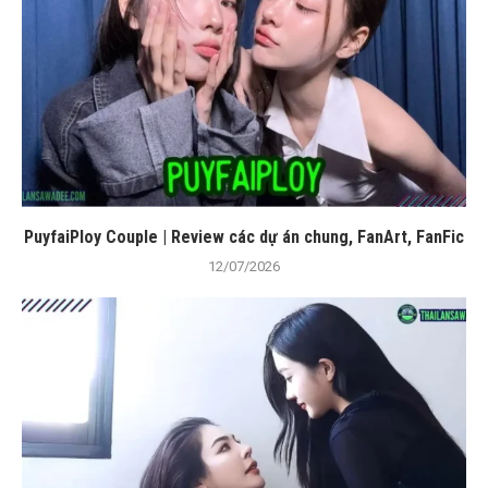
PuyfaiPloy Couple | Review các dự án chung, FanArt, FanFic
12/07/2026