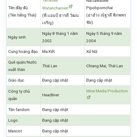
Tarradee
Nattawadee
Tên đầy đủ
Pipobpornchai
Watancharoen
(Tên tiếng Thái)
(อาฮ๋วง ณัฐวดี พิภพพร
(พี.แอมป์ ธารดี วัฒน
ชัย)
เจริญ)
Ngày 8 tháng 1 năm
Ngày 5 tháng 9 năm
Ngày sinh
2002
2004
Cung hoàng đạo
Ma Kết
Xử Nữ
Quê quán/Nước
Thái Lan
Chiang Mai, Thái Lan
xuất thân
Giáo dục
Đang cập nhật
Đang cập nhật
Mine Media Production
Công ty chủ
Headliner
quản
Tên fandom
Đang cập nhật
Logo
Đang cập nhật
Mascot
Đang cập nhật