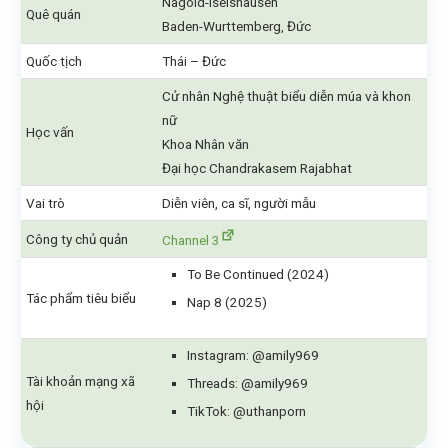
Nagold-Iselshausen
Quê quán
Baden-Wurttemberg, Đức
Quốc tịch
Thái – Đức
Cử nhân Nghệ thuật biểu diễn múa và khon
nữ
Học vấn
Khoa Nhân văn
Đại học Chandrakasem Rajabhat
Vai trò
Diễn viên, ca sĩ, người mẫu
Công ty chủ quản
Channel 3
To Be Continued (2024)
Tác phẩm tiêu biểu
Nap 8 (2025)
Instagram: @amily969
Tài khoản mạng xã
Threads: @amily969
hội
TikTok: @uthanporn