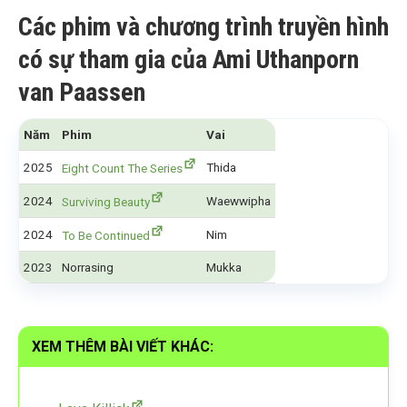
Các phim và chương trình truyền hình
có sự tham gia của Ami Uthanporn
van Paassen
Năm
Phim
Vai
2025
Thida
Eight Count The Series
2024
Waewwipha
Surviving Beauty
2024
Nim
To Be Continued
2023
Norrasing
Mukka
XEM THÊM BÀI VIẾT KHÁC: