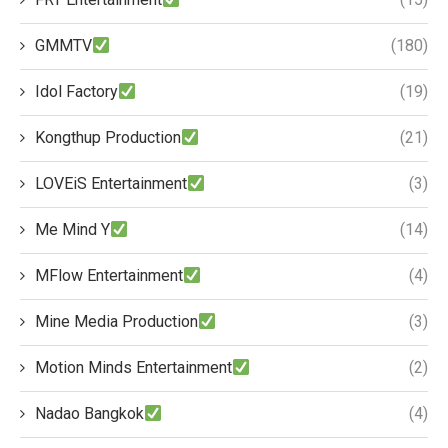
GMMTV
(180)
Idol Factory
(19)
Kongthup Production
(21)
LOVEiS Entertainment
(3)
Me Mind Y
(14)
MFlow Entertainment
(4)
Mine Media Production
(3)
Motion Minds Entertainment
(2)
Nadao Bangkok
(4)