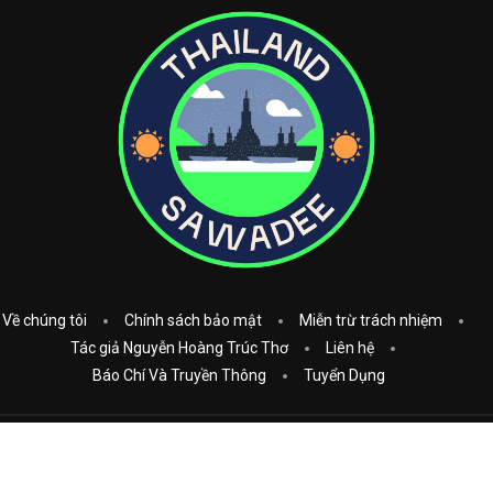
Về chúng tôi
Chính sách bảo mật
Miễn trừ trách nhiệm
Tác giả Nguyễn Hoàng Trúc Thơ
Liên hệ
Báo Chí Và Truyền Thông
Tuyển Dụng
Copyright © 2023
Thái Lan Sawadee
. All Rights Reserved.
Donate: