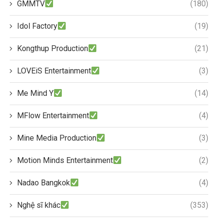
GMMTV
(180)
Idol Factory
(19)
Kongthup Production
(21)
LOVEiS Entertainment
(3)
Me Mind Y
(14)
MFlow Entertainment
(4)
Mine Media Production
(3)
Motion Minds Entertainment
(2)
Nadao Bangkok
(4)
Nghệ sĩ khác
(353)