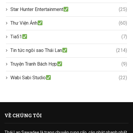
Star Hunter Entertainment
(25)
Thư Viện Ảnh
(60)
Tia51
(7)
Tin tức ngôi sao Thái Lan
(214)
Truyện Tranh Bách Hợp
(9)
Wabi Sabi Studio
(22)
VỀ CHÚNG TÔI
Thái Lan Sawadee là trang chuyên cung cấp, cập nhật nhanh nhất