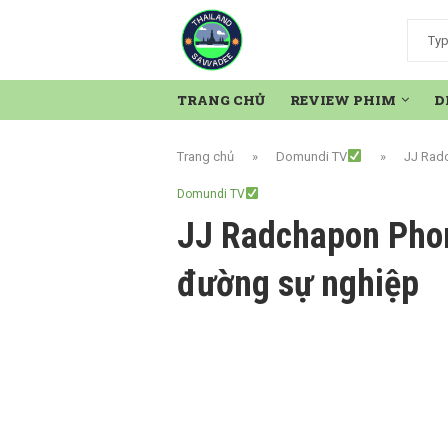
TRANG CHỦ
REVIEW PHIM
D
Trang chủ
»
Domundi TV
»
JJ Radc
Domundi TV
JJ Radchapon Phorn
đường sự nghiệp