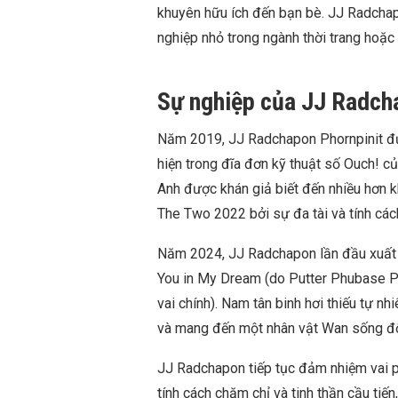
khuyên hữu ích đến bạn bè. JJ Radcha
nghiệp nhỏ trong ngành thời trang hoặc
Sự nghiệp của JJ Radch
Năm 2019, JJ Radchapon Phornpinit đượ
hiện trong đĩa đơn kỹ thuật số Ouch! 
Anh được khán giả biết đến nhiều hơn k
The Two 2022 bởi sự đa tài và tính các
Năm 2024, JJ Radchapon lần đầu xuất 
You in My Dream (do Putter Phubase P
vai chính). Nam tân binh hơi thiếu tự n
và mang đến một nhân vật Wan sống độ
JJ Radchapon tiếp tục đảm nhiệm vai ph
tính cách chăm chỉ và tinh thần cầu tiế