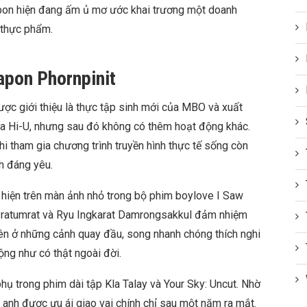
pon hiện đang ấm ủ mơ ước khai trương một doanh
 thực phẩm.
apon Phornpinit
c giới thiệu là thực tập sinh mới của MBO và xuất
của Hi-U, nhưng sau đó không có thêm hoạt động khác.
hi tham gia chương trình truyền hình thực tế sống còn
h đáng yêu.
hiện trên màn ảnh nhỏ trong bộ phim boylove I Saw
ratumrat và Ryu Ingkarat Damrongsakkul đảm nhiệm
hiên ở những cảnh quay đầu, song nhanh chóng thích nghi
ng như có thật ngoài đời.
ụ trong phim dài tập Kla Talay và Your Sky: Uncut. Nhờ
n, anh được ưu ái giao vai chính chỉ sau một năm ra mắt.