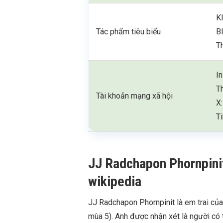
K
Tác phẩm tiêu biểu
B
T
I
T
Tài khoản mạng xã hội
X:
T
JJ Radchapon Phornpinit l
wikipedia
JJ Radchapon Phornpinit là em trai củ
mùa 5). Anh được nhận xét là người có tí