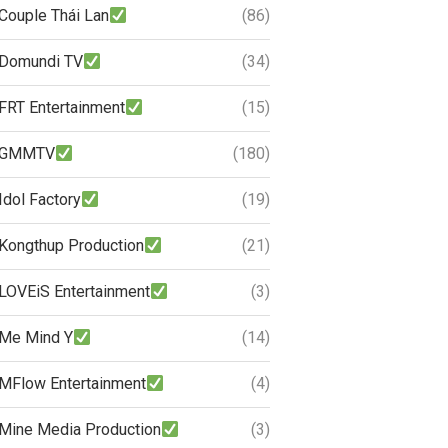
Couple Thái Lan
(86)
Domundi TV
(34)
FRT Entertainment
(15)
GMMTV
(180)
Idol Factory
(19)
Kongthup Production
(21)
LOVEiS Entertainment
(3)
Me Mind Y
(14)
MFlow Entertainment
(4)
Mine Media Production
(3)