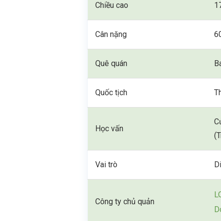
Chiều cao
1
Cân nặng
6
Quê quán
B
Quốc tịch
T
C
Học vấn
(
Vai trò
Di
L
Công ty chủ quản
D