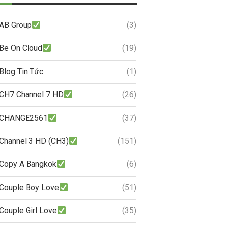
AB Group
(3)
Be On Cloud
(19)
Blog Tin Tức
(1)
CH7 Channel 7 HD
(26)
CHANGE2561
(37)
Channel 3 HD (CH3)
(151)
Copy A Bangkok
(6)
Couple Boy Love
(51)
Couple Girl Love
(35)