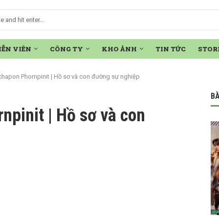
IỄN VIÊN
CÔNG TY
KHO ẢNH
TIN TỨC
STOR
hapon Phornpinit | Hồ sơ và con đường sự nghiệp
BÀ
pinit | Hồ sơ và con