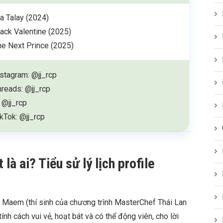
la Talay (2024)
lack Valentine (2025)
he Next Prince (2025)
nstagram: @jj_rcp
hreads: @jj_rcp
 @jj_rcp
ikTok: @jj_rcp
à ai? Tiểu sử lý lịch profile
a Maem (thí sinh của chương trình MasterChef Thái Lan
nh cách vui vẻ, hoạt bát và có thể động viên, cho lời