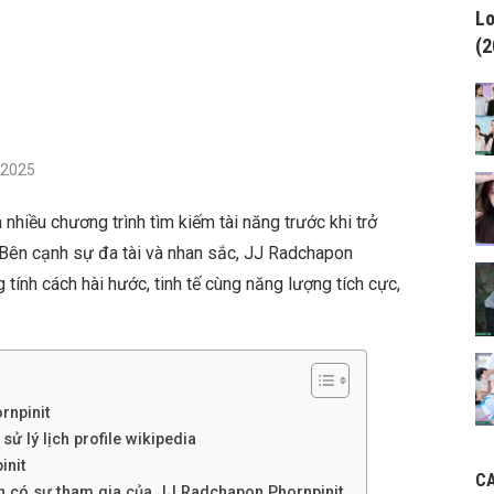
Lo
(2
/2025
nhiều chương trình tìm kiếm tài năng trước khi trở
 Bên cạnh sự đa tài và nhan sắc, JJ Radchapon
tính cách hài hước, tinh tế cùng năng lượng tích cực,
rnpinit
ử lý lịch profile wikipedia
init
C
nh có sự tham gia của JJ Radchapon Phornpinit