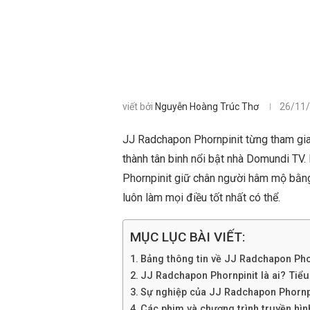
viết bởi
Nguyễn Hoàng Trúc Thơ
26/11
JJ Radchapon Phornpinit từng tham gia 
thành tân binh nổi bật nhà Domundi TV.
Phornpinit giữ chân người hâm mộ bằng 
luôn làm mọi điều tốt nhất có thể.
MỤC LỤC BÀI VIẾT:
Bảng thông tin về JJ Radchapon Pho
JJ Radchapon Phornpinit là ai? Tiểu s
Sự nghiệp của JJ Radchapon Phornp
Các phim và chương trình truyền hì