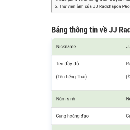
Thư viện ảnh của JJ Radchapon Phor
Bảng thông tin về JJ Ra
Nickname
JJ
Tên đầy đủ
R
(Tên tiếng Thái)
(
Năm sinh
N
Cung hoàng đạo
C