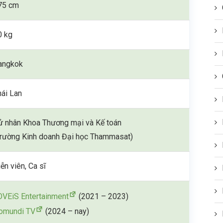
75 cm
0 kg
angkok
hái Lan
ử nhân Khoa Thương mại và Kế toán
Trường Kinh doanh Đại học Thammasat)
ễn viên, Ca sĩ
OVEiS Entertainment
(2021 – 2023)
omundi TV
(2024 – nay)