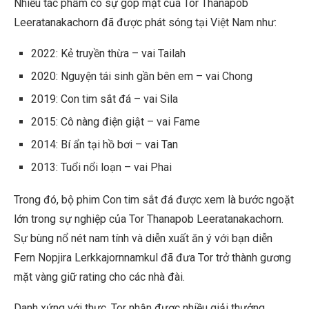
Nhiều tác phẩm có sự góp mặt của Tor Thanapob
Leeratanakachorn đã được phát sóng tại Việt Nam như:
2022: Kẻ truyền thừa – vai Tailah
2020: Nguyện tái sinh gần bên em – vai Chong
2019: Con tim sắt đá – vai Sila
2015: Cô nàng điện giật – vai Fame
2014: Bí ẩn tại hồ bơi – vai Tan
2013: Tuổi nổi loạn – vai Phai
Trong đó, bộ phim Con tim sắt đá được xem là bước ngoặt
lớn trong sự nghiệp của Tor Thanapob Leeratanakachorn.
Sự bùng nổ nét nam tính và diễn xuất ăn ý với bạn diễn
Fern Nopjira Lerkkajornnamkul đã đưa Tor trở thành gương
mặt vàng giữ rating cho các nhà đài.
Danh xứng với thực, Tor nhận được nhiều giải thưởng