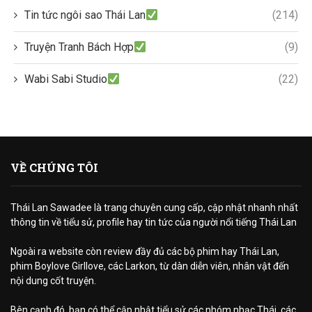
Tin tức ngôi sao Thái Lan
(214)
Truyện Tranh Bách Hợp
(9)
Wabi Sabi Studio
(22)
VỀ CHÚNG TÔI
Thái Lan Sawadee là trang chuyên cung cấp, cập nhật nhanh nhất
thông tin về tiểu sử, profile hay tin tức của người nổi tiếng Thái Lan
Ngoài ra website còn review đầy đủ các bộ phim hay Thái Lan,
phim Boylove Girllove, các Larkon, từ dàn diễn viên, nhân vật đến
nội dung cốt truyện.
Bên cạnh đó, bạn có thể cập nhật tiểu sử các nhóm nhạc Thái, các