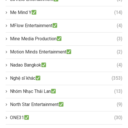
Me Mind Y
(14)
MFlow Entertainment
(4)
Mine Media Production
(3)
Motion Minds Entertainment
(2)
Nadao Bangkok
(4)
Nghệ sĩ khác
(353)
Nhóm Nhạc Thái Lan
(13)
North Star Entertainment
(9)
ONE31
(30)