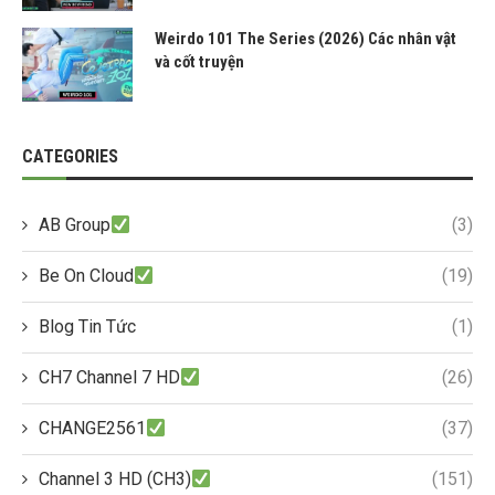
Weirdo 101 The Series (2026) Các nhân vật
và cốt truyện
CATEGORIES
AB Group
(3)
Be On Cloud
(19)
Blog Tin Tức
(1)
CH7 Channel 7 HD
(26)
CHANGE2561
(37)
Channel 3 HD (CH3)
(151)