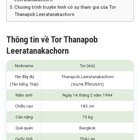
Chương trình truyền hình có sự tham gia của Tor
Thanapob Leeratanakachorn
Thông tin về Tor Thanapob
Leeratanakachorn
Nickname
Tor (ต่อ)
Tên đầy đủ
Thanapob Leeratanakachorn
(Tên tiếng Thái)
(ธนภพ ลีรัตนขจร)
Năm sinh
Ngày 14 tháng 2 năm 1994
Chiều cao
185 cm
Cân nặng
75 kg
Quê quán
Bangkok
Quốc tịch
Thái Lan