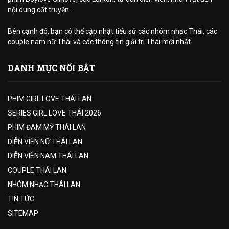
nội dung cốt truyện.
Bên cạnh đó, bạn có thể cập nhật tiểu sử các nhóm nhạc Thái, các
couple nam nữ Thái và các thông tin giải trí Thái mới nhất.
DANH MỤC NỔI BẬT
PHIM GIRL LOVE THÁI LAN
SERIES GIRL LOVE THÁI 2026
PHIM ĐAM MỸ THÁI LAN
DIỄN VIÊN NỮ THÁI LAN
DIỄN VIÊN NAM THÁI LAN
COUPLE THÁI LAN
NHÓM NHẠC THÁI LAN
TIN TỨC
SITEMAP