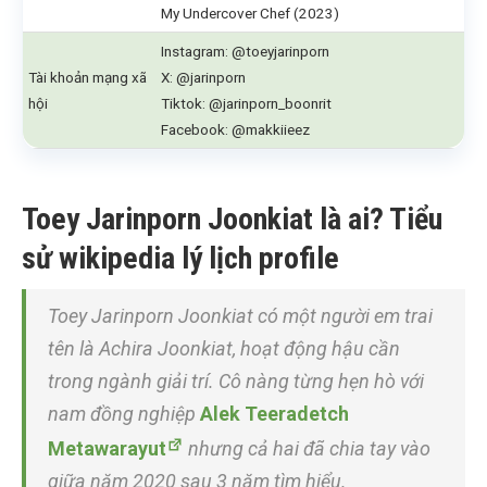
My Undercover Chef (2023)
Instagram: @toeyjarinporn
Tài khoản mạng xã
X: @jarinporn
hội
Tiktok: @jarinporn_boonrit
Facebook: @makkiieez
Toey Jarinporn Joonkiat là ai? Tiểu
sử wikipedia lý lịch profile
Toey Jarinporn Joonkiat có một người em trai
tên là Achira Joonkiat, hoạt động hậu cần
trong ngành giải trí. Cô nàng từng hẹn hò với
nam đồng nghiệp
Alek Teeradetch
Metawarayut
nhưng cả hai đã chia tay vào
giữa năm 2020 sau 3 năm tìm hiểu.