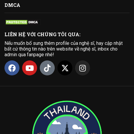
DMCA
LIÊN HỆ VỚI CHÚNG TÔI QUA:
Nếu muốn bổ sung thêm profile của nghệ sĩ, hay cập nhật
bất cứ thông tin nào trên website về nghệ sĩ, inbox cho
admin qua fanpage nhé!