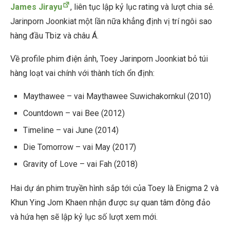
James Jirayu
, liên tục lập kỷ lục rating và lượt chia sẻ.
Jarinporn Joonkiat một lần nữa khẳng định vị trí ngôi sao
hàng đầu Tbiz và châu Á.
Về profile phim điện ảnh, Toey Jarinporn Joonkiat bỏ túi
hàng loạt vai chính với thành tích ổn định:
Maythawee – vai Maythawee Suwichakornkul (2010)
Countdown – vai Bee (2012)
Timeline – vai June (2014)
Die Tomorrow – vai May (2017)
Gravity of Love – vai Fah (2018)
Hai dự án phim truyền hình sắp tới của Toey là Enigma 2 và
Khun Ying Jom Khaen nhận được sự quan tâm đông đảo
và hứa hẹn sẽ lập kỷ lục số lượt xem mới.