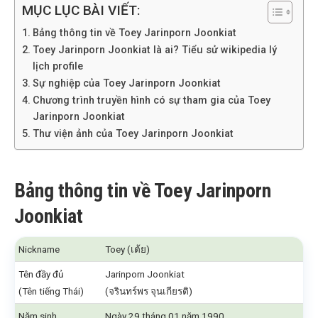
MỤC LỤC BÀI VIẾT:
Bảng thông tin về Toey Jarinporn Joonkiat
Toey Jarinporn Joonkiat là ai? Tiểu sử wikipedia lý
lịch profile
Sự nghiệp của Toey Jarinporn Joonkiat
Chương trình truyền hình có sự tham gia của Toey
Jarinporn Joonkiat
Thư viện ảnh của Toey Jarinporn Joonkiat
Bảng thông tin về Toey Jarinporn
Joonkiat
Nickname
Toey (เต้ย)
Tên đầy đủ
Jarinporn Joonkiat
(Tên tiếng Thái)
(จรินทร์พร จุนเกียรติ)
Năm sinh
Ngày 29 tháng 01 năm 1990