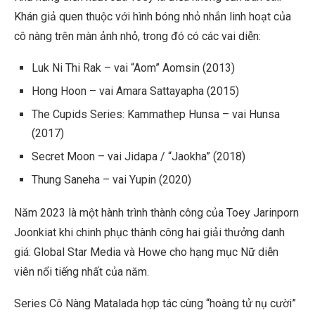
Khán giả quen thuộc với hình bóng nhỏ nhắn linh hoạt của
cô nàng trên màn ảnh nhỏ, trong đó có các vai diễn:
Luk Ni Thi Rak – vai “Aom” Aomsin (2013)
Hong Hoon – vai Amara Sattayapha (2015)
The Cupids Series: Kammathep Hunsa – vai Hunsa
(2017)
Secret Moon – vai Jidapa / “Jaokha” (2018)
Thung Saneha – vai Yupin (2020)
Năm 2023 là một hành trình thành công của Toey Jarinporn
Joonkiat khi chinh phục thành công hai giải thưởng danh
giá: Global Star Media và Howe cho hạng mục Nữ diễn
viên nổi tiếng nhất của năm.
Series Cô Nàng Matalada hợp tác cùng “hoàng tử nụ cười”