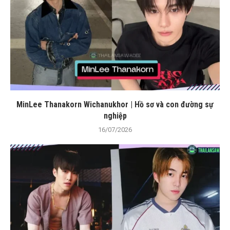
MinLee Thanakorn Wichanukhor | Hồ sơ và con đường sự
nghiệp
16/07/2026