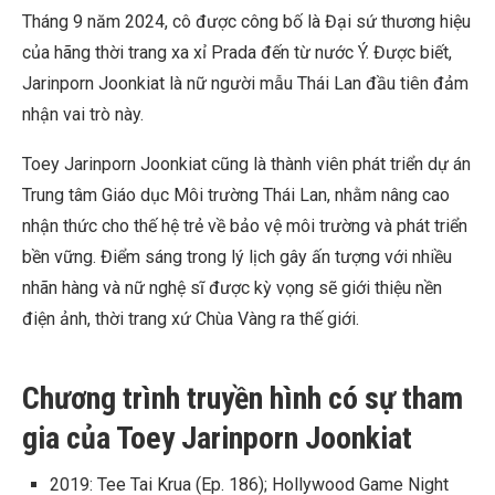
Tháng 9 năm 2024, cô được công bố là Đại sứ thương hiệu
của hãng thời trang xa xỉ Prada đến từ nước Ý. Được biết,
Jarinporn Joonkiat là nữ người mẫu Thái Lan đầu tiên đảm
nhận vai trò này.
Toey Jarinporn Joonkiat cũng là thành viên phát triển dự án
Trung tâm Giáo dục Môi trường Thái Lan, nhằm nâng cao
nhận thức cho thế hệ trẻ về bảo vệ môi trường và phát triển
bền vững. Điểm sáng trong lý lịch gây ấn tượng với nhiều
nhãn hàng và nữ nghệ sĩ được kỳ vọng sẽ giới thiệu nền
điện ảnh, thời trang xứ Chùa Vàng ra thế giới.
Chương trình truyền hình có sự tham
gia của Toey Jarinporn Joonkiat
2019: Tee Tai Krua (Ep. 186); Hollywood Game Night