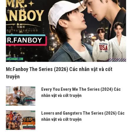
Mr.Fanboy The Series (2026) Các nhân vật và cốt
truyện
Every You Every Me The Series (2024) Các
nhân vật và cốt truyện
Lovers and Gangsters The Series (2026) Các
nhân vật và cốt truyện