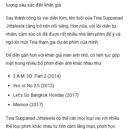
tượng sâu sắc đến khán giả.
Sau thành công từ vai diễn Kim, tên tuổi của Tina Suppanad
Jittaleela càng trở nên nổi tiếng. Hơn nữa, với lối diễn tự
nhiên, cảm xúc cô đã được rất nhiều nhà làm phim để ý và
ngỏ lời mời Tina tham gia dự án phim của mình.
Để đến gần hơn với khán giả màn ảnh nhỏ, cô liên tục góp
mặt trong nhiều bộ phim điện ảnh khác nhau như:
3 A.M. 3D: Part 2 (2014)
Yes or No 2.5
(2015)
Let’s Go Bangkok Holida
y (2017)
Memoir
(2017)
Tina Suppanad Jittaleela có thể cân mọi loại vai với nhiều
thể loại phim khác nhau từ tình cảm lãng mạn, phim học