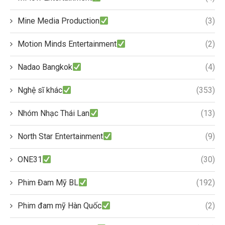
Mine Media Production
(3)
Motion Minds Entertainment
(2)
Nadao Bangkok
(4)
Nghệ sĩ khác
(353)
Nhóm Nhạc Thái Lan
(13)
North Star Entertainment
(9)
ONE31
(30)
Phim Đam Mỹ BL
(192)
Phim đam mỹ Hàn Quốc
(2)