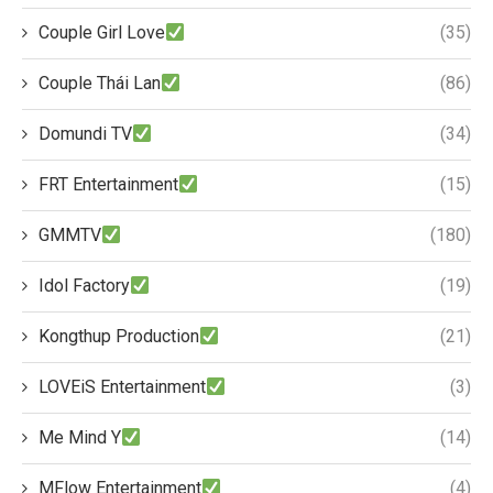
Couple Girl Love
(35)
Couple Thái Lan
(86)
Domundi TV
(34)
FRT Entertainment
(15)
GMMTV
(180)
Idol Factory
(19)
Kongthup Production
(21)
LOVEiS Entertainment
(3)
Me Mind Y
(14)
MFlow Entertainment
(4)