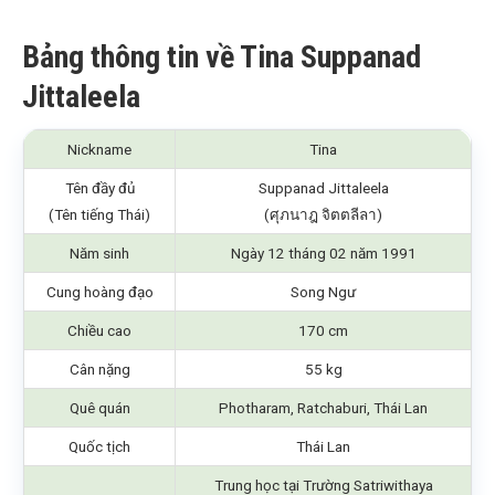
Bảng thông tin về Tina Suppanad
Jittaleela
Nickname
Tina
Tên đầy đủ
Suppanad Jittaleela
(Tên tiếng Thái)
(ศุภนาฎ จิตตลีลา)
Năm sinh
Ngày 12 tháng 02 năm 1991
Cung hoàng đạo
Song Ngư
Chiều cao
170 cm
Cân nặng
55 kg
Quê quán
Photharam, Ratchaburi, Thái Lan
Quốc tịch
Thái Lan
Trung học tại Trường Satriwithaya