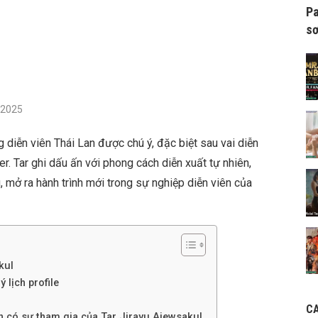
Pa
sơ
/2025
 diễn viên Thái Lan được chú ý, đặc biệt sau vai diễn
 Tar ghi dấu ấn với phong cách diễn xuất tự nhiên,
, mở ra hành trình mới trong sự nghiệp diễn viên của
kul
 lịch profile
C
h có sự tham gia của Tar Jirayu Aiewsakul