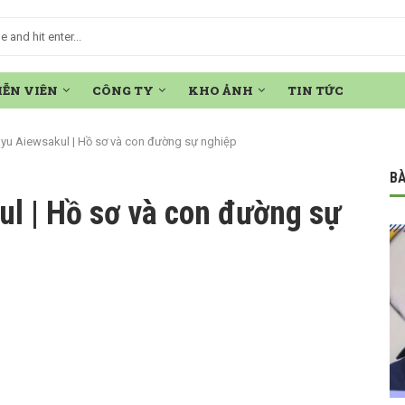
IỄN VIÊN
CÔNG TY
KHO ẢNH
TIN TỨC
rayu Aiewsakul | Hồ sơ và con đường sự nghiệp
BÀ
ul | Hồ sơ và con đường sự