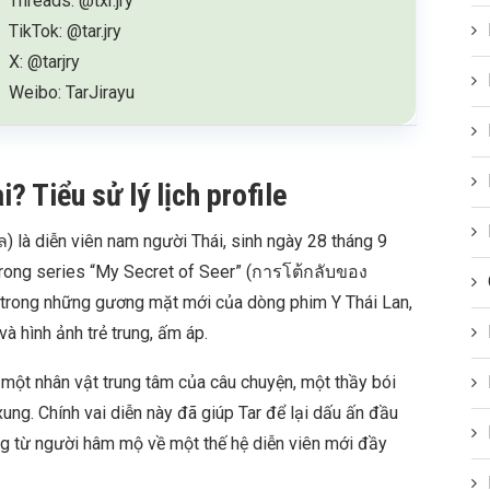
Threads: @txr.jry
TikTok: @tar.jry
X: @tarjry
Weibo: TarJirayu
i? Tiểu sử lý lịch profile
กุล) là diễn viên nam người Thái, sinh ngày 28 tháng 9
trong series “My Secret of Seer” (การโต้กลับของ
t trong những gương mặt mới của dòng phim Y Thái Lan,
và hình ảnh trẻ trung, ấm áp.
ột nhân vật trung tâm của câu chuyện, một thầy bói
ung. Chính vai diễn này đã giúp Tar để lại dấu ấn đầu
ng từ người hâm mộ về một thế hệ diễn viên mới đầy