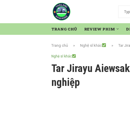
TRANG CHỦ
REVIEW PHIM
D
Trang chủ
»
Nghệ sĩ khác
»
Tar Ji
Nghệ sĩ khác
Tar Jirayu Aiewsak
nghiệp