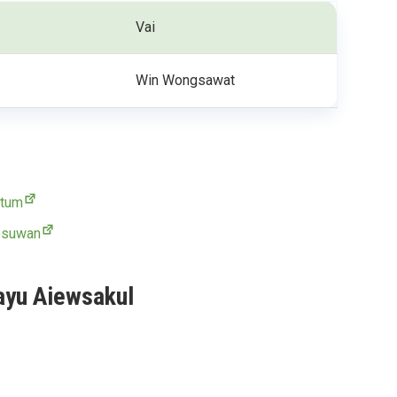
Vai
Win Wongsawat
dtum
psuwan
rayu Aiewsakul