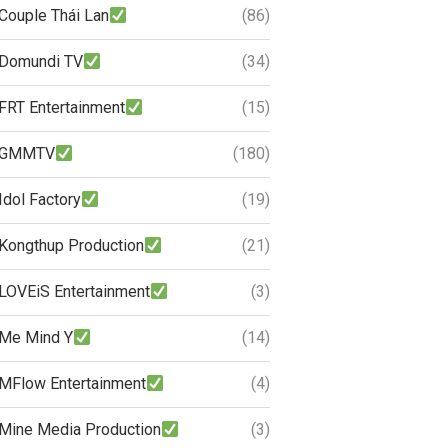
Couple Thái Lan
(86)
Domundi TV
(34)
FRT Entertainment
(15)
GMMTV
(180)
Idol Factory
(19)
Kongthup Production
(21)
LOVEiS Entertainment
(3)
Me Mind Y
(14)
MFlow Entertainment
(4)
Mine Media Production
(3)