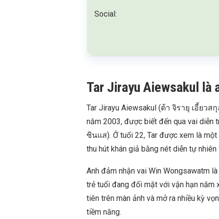
Social:
Tar Jirayu Aiewsakul là a
Tar Jirayu Aiewsakul (ต้า จิรายุ เอี้ยวส
năm 2003, được biết đến qua vai diễn 
ซินแส). Ở tuổi 22, Tar được xem là mộ
thu hút khán giả bằng nét diễn tự nhiên 
Anh đảm nhận vai Win Wongsawatm là m
trẻ tuổi đang đối mặt với vận hạn năm x
tiên trên màn ảnh và mở ra nhiều kỳ vọ
tiềm năng.