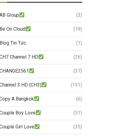
AB Group
(3)
Be On Cloud
(19)
Blog Tin Tức
(1)
CH7 Channel 7 HD
(26)
CHANGE2561
(37)
Channel 3 HD (CH3)
(151)
Copy A Bangkok
(6)
Couple Boy Love
(51)
Couple Girl Love
(35)