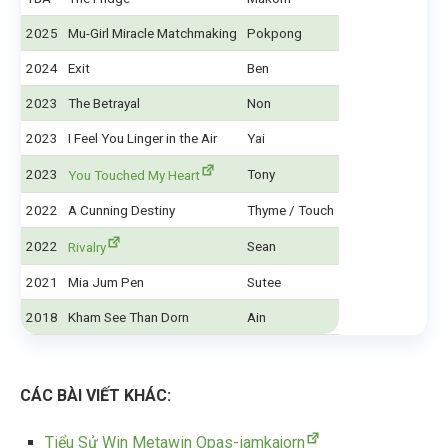
2025
Mu-Girl Miracle Matchmaking
Pokpong
2024
Exit
Ben
2023
The Betrayal
Non
2023
I Feel You Linger in the Air
Yai
2023
Tony
You Touched My Heart
2022
A Cunning Destiny
Thyme / Touch
2022
Sean
Rivalry
2021
Mia Jum Pen
Sutee
2018
Kham See Than Dorn
Ain
CÁC BÀI VIẾT KHÁC:
Tiểu Sử Win Metawin Opas-iamkajorn