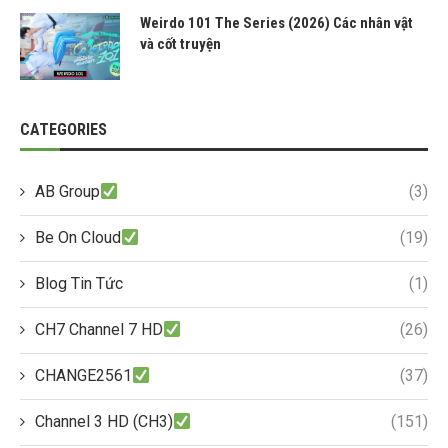
Weirdo 101 The Series (2026) Các nhân vật
và cốt truyện
CATEGORIES
AB Group
(3)
Be On Cloud
(19)
Blog Tin Tức
(1)
CH7 Channel 7 HD
(26)
CHANGE2561
(37)
Channel 3 HD (CH3)
(151)