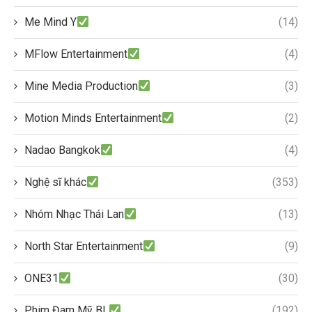
Me Mind Y
(14)
MFlow Entertainment
(4)
Mine Media Production
(3)
Motion Minds Entertainment
(2)
Nadao Bangkok
(4)
Nghệ sĩ khác
(353)
Nhóm Nhạc Thái Lan
(13)
North Star Entertainment
(9)
ONE31
(30)
Phim Đam Mỹ BL
(192)