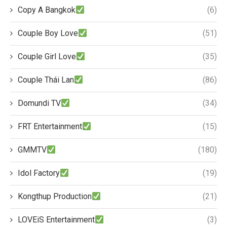
Copy A Bangkok
(6)
Couple Boy Love
(51)
Couple Girl Love
(35)
Couple Thái Lan
(86)
Domundi TV
(34)
FRT Entertainment
(15)
GMMTV
(180)
Idol Factory
(19)
Kongthup Production
(21)
LOVEiS Entertainment
(3)