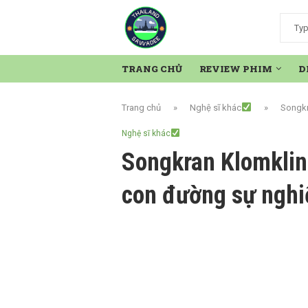
TRANG CHỦ
REVIEW PHIM
D
Trang chủ
»
Nghệ sĩ khác
»
Songkr
Nghệ sĩ khác
Songkran Klomklin
con đường sự nghi