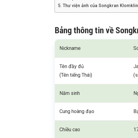
Thư viện ảnh của Songkran Klomkli
Bảng thông tin về Songk
Nickname
S
Tên đầy đủ
J
(Tên tiếng Thái)
(จ
Năm sinh
N
Cung hoàng đạo
B
Chiều cao
1