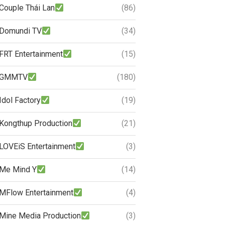
Couple Thái Lan
(86)
Domundi TV
(34)
FRT Entertainment
(15)
GMMTV
(180)
Idol Factory
(19)
Kongthup Production
(21)
LOVEiS Entertainment
(3)
Me Mind Y
(14)
MFlow Entertainment
(4)
Mine Media Production
(3)