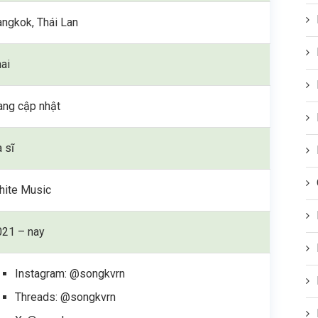
ngkok, Thái Lan
ai
ang cập nhật
 sĩ
hite Music
021 – nay
Instagram: @songkvrn
Threads: @songkvrn