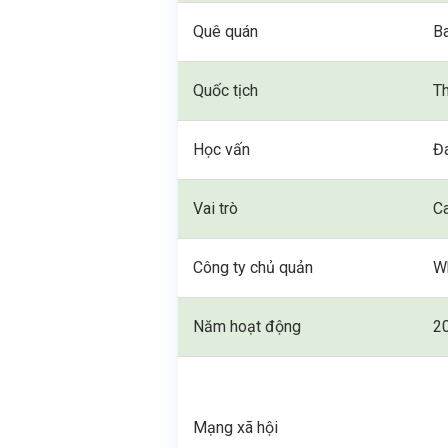
Quê quán
Ba
Quốc tịch
Th
Học vấn
Đ
Vai trò
Ca
Công ty chủ quản
W
Năm hoạt động
2
Mạng xã hội