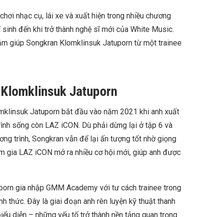
chơi nhạc cụ, lái xe và xuất hiện trong nhiều chương
thí sinh đến khi trở thành nghệ sĩ mới của White Music.
 năm giúp Songkran Klomklinsuk Jatuporn từ một trainee
 Klomklinsuk Jatuporn
mklinsuk Jatuporn bắt đầu vào năm 2021 khi anh xuất
trình sống còn LAZ iCON. Dù phải dừng lại ở tập 6 và
ng trình, Songkran vẫn để lại ấn tượng tốt nhờ giọng
ham gia LAZ iCON mở ra nhiều cơ hội mới, giúp anh được
orn gia nhập GMM Academy với tư cách trainee trong
ính thức. Đây là giai đoạn anh rèn luyện kỹ thuật thanh
iểu diễn – những yếu tố trở thành nền tảng quan trọng