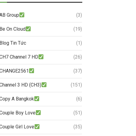
AB Group
(3)
Be On Cloud
(19)
Blog Tin Tức
(1)
CH7 Channel 7 HD
(26)
CHANGE2561
(37)
Channel 3 HD (CH3)
(151)
Copy A Bangkok
(6)
Couple Boy Love
(51)
Couple Girl Love
(35)