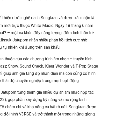
t hiện dưới nghệ danh Songkran và được xác nhận là
m mới trực thuộc White Music. Ngày 18 tháng 6 năm
hat? – một ca khúc đầy năng lượng, đậm tinh thần trẻ
linsuk Jatuporn nhận nhiều phản hồi tích cực nhờ
ự tự nhiên khi đứng trên sân khấu.
n thuộc của các chương trình âm nhạc – truyền hình
azz Show, Sound Check, Kleur Wonder và T-Pop Stage
ỉ giúp anh gia tăng độ nhận diện mà còn củng cố hình
iữ thái độ chuyên nghiệp trong mọi hoạt động.
 Jatuporn từng tham gia nhiều dự án âm nhạc hợp tác
23), góp phần xây dựng kỹ năng và mở rộng kinh
i độ chăm chỉ và khả năng ca hát rõ nét, Songkran được
ong đội hình V3RSE và trở thành một trong những giọng