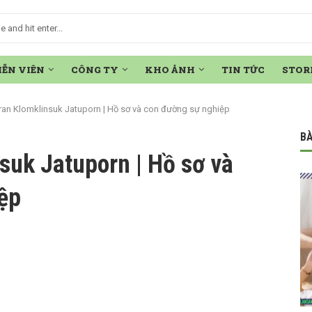
IỄN VIÊN
CÔNG TY
KHO ẢNH
TIN TỨC
STOR
an Klomklinsuk Jatuporn | Hồ sơ và con đường sự nghiệp
BÀ
suk Jatuporn | Hồ sơ và
ệp