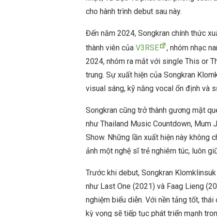
cho hành trình debut sau này.
Đến năm 2024, Songkran chính thức xuấ
thành viên của
V3RSE
, nhóm nhạc na
2024, nhóm ra mắt với single This or T
trung. Sự xuất hiện của Songkran Klomk
visual sáng, kỹ năng vocal ổn định và s
Songkran cũng trở thành gương mặt que
như Thailand Music Countdown, Mum J
Show. Những lần xuất hiện này không ch
ảnh một nghệ sĩ trẻ nghiêm túc, luôn g
Trước khi debut, Songkran Klomklinsuk
như Last One (2021) và Faag Lieng (20
nghiệm biểu diễn. Với nền tảng tốt, thá
kỳ vọng sẽ tiếp tục phát triển mạnh tr