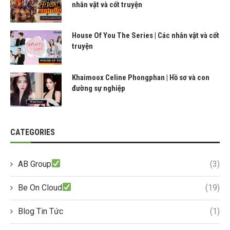
nhân vật và cốt truyện
House Of You The Series | Các nhân vật và cốt
truyện
Khaimoox Celine Phongphan | Hồ sơ và con
đường sự nghiệp
CATEGORIES
AB Group
(3)
Be On Cloud
(19)
Blog Tin Tức
(1)