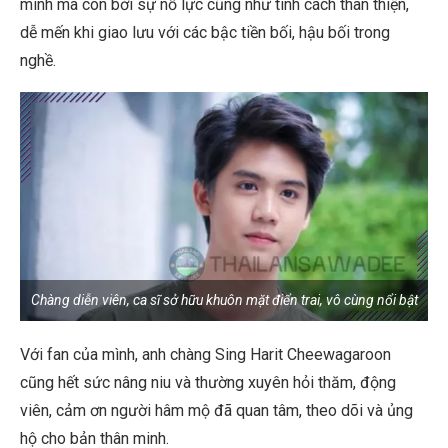
mình mà còn bởi sự nỗ lực cũng như tính cách thân thiện,
dễ mến khi giao lưu với các bậc tiền bối, hậu bối trong
nghề.
Chàng diễn viên, ca sĩ sở hữu khuôn mặt điển trai, vô cùng nổi bật
Với fan của mình, anh chàng Sing Harit Cheewagaroon
cũng hết sức nâng niu và thường xuyên hỏi thăm, động
viên, cảm ơn người hâm mộ đã quan tâm, theo dõi và ủng
hộ cho bản thân minh.