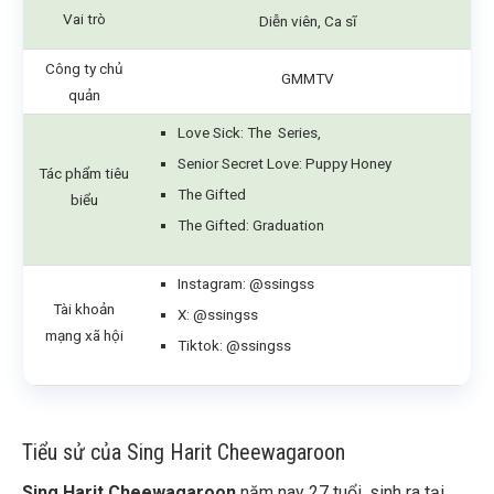
Vai trò
Diễn viên, Ca sĩ
Công ty chủ
GMMTV
quản
Love Sick: The Series,
Senior Secret Love: Puppy Honey
Tác phẩm tiêu
The Gifted
biểu
The Gifted: Graduation
Instagram:
@ssingss
Tài khoản
X:
@ssingss
mạng xã hội
Tiktok: @ssingss
Tiểu sử của Sing Harit Cheewagaroon
Sing Harit Cheewagaroon
năm nay 27 tuổi, sinh ra tại